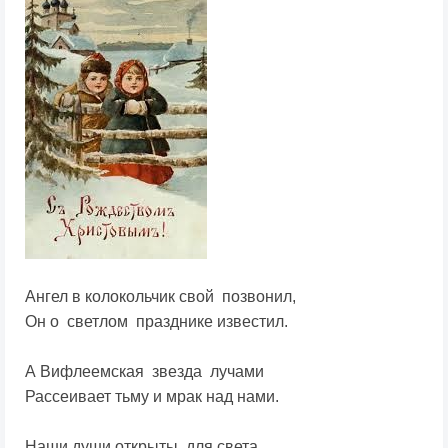
Ангел в колокольчик свой позвонил,
Он о светлом празднике известил.
А Вифлеемская звезда лучами
Рассеивает тьму и мрак над нами.
Наши души открыты для света ,