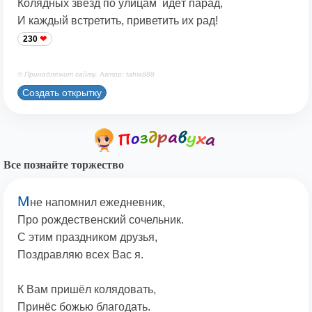
Колядных звёзд по улицам идёт парад,
И каждый встретить, приветить их рад!
230
© Принадлежит сайту. Автор: tahia888
Создать открытку
Все познайте торжество
М
не напомнил ежедневник,
Про рождественский сочельник.
С этим праздником друзья,
Поздравляю всех Вас я.
К Вам пришёл колядовать,
Принёс божью благодать.