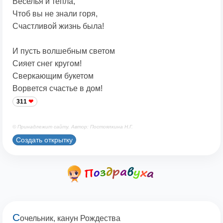
Веселья и тепла,
Чтоб вы не знали горя,
Счастливой жизнь была!
И пусть волшебным светом
Сияет снег кругом!
Сверкающим букетом
Ворвется счастье в дом!
311
© Принадлежит сайту. Автор: Постоялкина Н.Г.
Создать открытку
С
очельник, канун Рождества