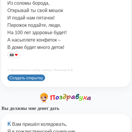
Из соломы борода,
Открывай ты свой мешок
И подай нам пятачок!
Пирожок подайте, люди,
На 100 лет здоровье будет!
А насыплете конфеток –
В доме будет много деток!
88
© Принадлежит сайту. Автор: Печенова В.В.
Создать открытку
Вы должны мне денег дать
К
Вам пришёл колядовать,
Я в рождественский сочельник.