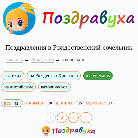
Поздравления в Рождественский сочельник
Главная
Рождество
в сочельник
в стихах
на Рождество Христово
в сочельник
на английском
католическое
открытки
длинные
короткие
все
20
15
27
42
1
2
3
→