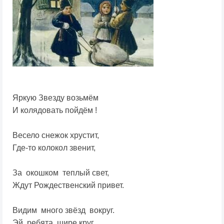
Яркую Звезду возьмём
И колядовать пойдём !
Весело снежок хрустит,
Где-то колокол звенит,
За окошком теплый свет,
Ждут Рождественский привет.
Видим много звёзд вокруг.
Эй, ребята, шире круг.