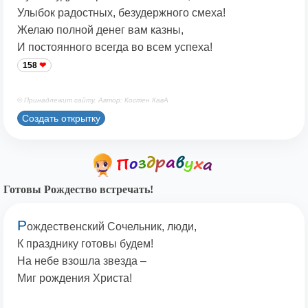
Улыбок радостных, безудержного смеха!
Желаю полной денег вам казны,
И постоянного всегда во всем успеха!
158
© Принадлежит сайту. Автор: Костен КавА
Создать открытку
Готовы Рождество встречать!
Р
ождественский Сочельник, люди,
К празднику готовы будем!
На небе взошла звезда –
Миг рождения Христа!