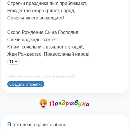
Стрелки праздника пыл приближают,
Рождество скоро грянет, народ,
Сочельник его возвещает!
Скоро Рождение Сына Господня,
Свечи надежды зажгёт,
К нам, сочельник, взывает с угодой,
Жди Рождество, Правосланый народ!
71
© Принадлежит сайту. Автор: Березовский Д.А.
Создать открытку
В
этот вечер царит любовь,