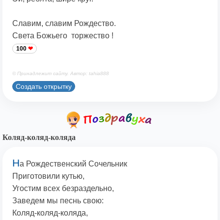
Славим, славим Рождество.
Света Божьего торжество !
100
© Принадлежит сайту. Автор: tahia888
Создать открытку
Коляд-коляд-коляда
Н
а Рождественский Сочельник
Приготовили кутью,
Угостим всех безраздельно,
Заведем мы песнь свою:
Коляд-коляд-коляда,