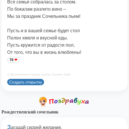
Вся семья собралась за столом.
По бокалам разлито вино –
Мы за праздник Сочельника пьем!
Пусть и в вашей семье будет стол
Полон хмеля и вкусной еды.
Пусть кружится от радости пол,
От того, что вы в жизнь влюблены!
70
© Принадлежит сайту. Автор: Костен КавА
Создать открытку
Рождественский сочельник
З
агадай скорей желание,