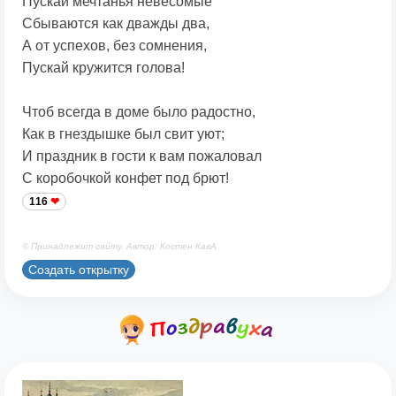
Пускай мечтанья невесомые
Сбываются как дважды два,
А от успехов, без сомнения,
Пускай кружится голова!
Чтоб всегда в доме было радостно,
Как в гнездышке был свит уют;
И праздник в гости к вам пожаловал
С коробочкой конфет под брют!
116
© Принадлежит сайту. Автор: Костен КавА
Создать открытку