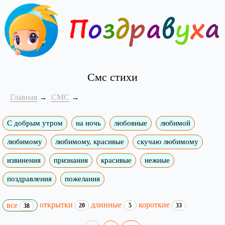
Смс стихи
Главная
СМС
С добрым утром
на ночь
любовные
любимой
любимому
любимому, красивые
скучаю любимому
извинения
признания
красивые
нежные
поздравления
пожелания
открытки
длинные
короткие
все
20
5
33
38