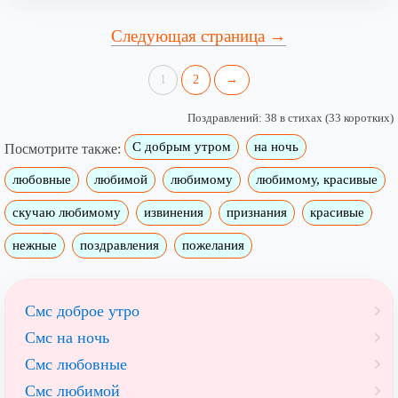
Следующая страница →
1
2
→
Поздравлений: 38 в стихах (33 коротких)
С добрым утром
на ночь
Посмотрите также:
любовные
любимой
любимому
любимому, красивые
скучаю любимому
извинения
признания
красивые
нежные
поздравления
пожелания
Смс доброе утро
Смс на ночь
Смс любовные
Смс любимой