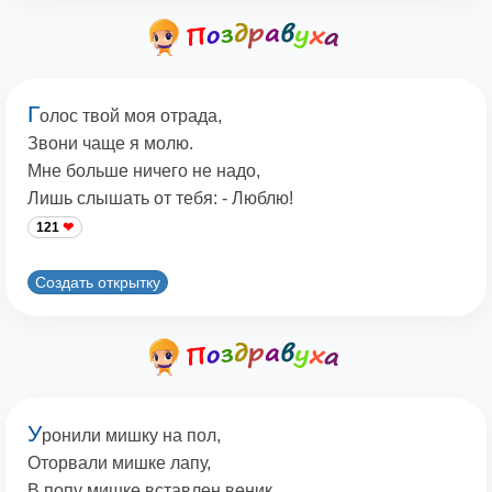
Г
олос твой моя отрада,
Звони чаще я молю.
Мне больше ничего не надо,
Лишь слышать от тебя: - Люблю!
121
Создать открытку
У
ронили мишку на пол,
Оторвали мишке лапу,
В попу мишке вставлен веник ,