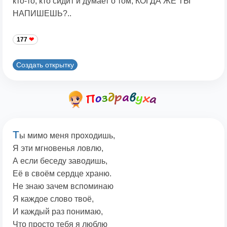
кто-то, кто сидит и думает о том, КОГДА ЖЕ ТЫ
НАПИШЕШЬ?..
177
Создать открытку
Т
ы мимо меня проходишь,
Я эти мгновенья ловлю,
А если беседу заводишь,
Её в своём сердце храню.
Не знаю зачем вспоминаю
Я каждое слово твоё,
И каждый раз понимаю,
Что просто тебя я люблю