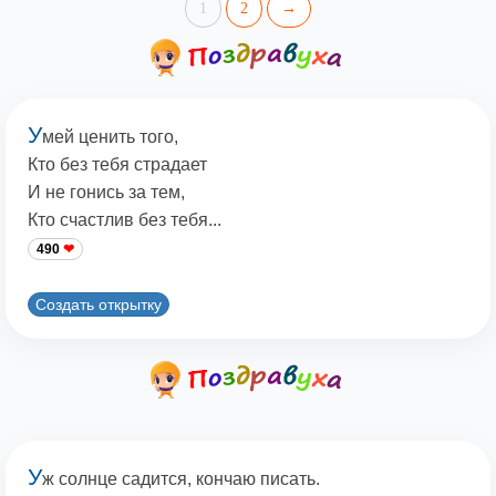
1
2
→
У
мей ценить того,
Кто без тебя страдает
И не гонись за тем,
Кто счастлив без тебя...
490
Создать открытку
У
ж солнце садится, кончаю писать.