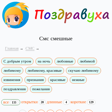
Смс смешные
Главная
СМС
С добрым утром
на ночь
любовные
любимой
любимому
любимому, красивые
скучаю любимому
извинения
признания
красивые
нежные
поздравления
пожелания
открытки
длинные
короткие
все
20
4
129
133