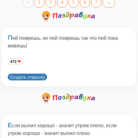
1
2
3
4
5
6
7
→
П
ей помрешь, не пей помрешь так что пей пока
живешь!
472
Создать открытку
Е
сли выпил хорошо - значит утром плохо, если
утром хорошо - значит выпил плохо