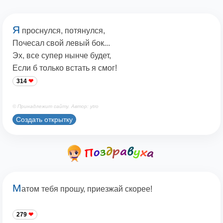
Я
проснулся, потянулся,
Почесал свой левый бок...
Эх, все супер нынче будет,
Если б только встать я смог!
314
© Принадлежит сайту. Автор: ytro
Создать открытку
М
атом тебя прошу, приезжай скорее!
279