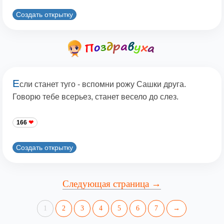
Создать открытку
Е
сли станет туго - вспомни рожу Сашки друга.
Говорю тебе всерьез, станет весело до слез.
166
Создать открытку
Следующая страница →
1
2
3
4
5
6
7
→