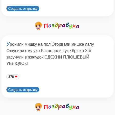
Создать открытку
У
ронили мишку на пол Оторвали мишке лапу
Откусили ему ухо Распороли суке брюхо Х.й
засунули в желудок СДОХНИ ПЛЮШЕВЫЙ
УБЛЮДОК!
278
Создать открытку