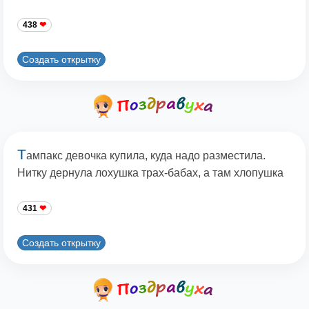
438
Создать открытку
Т
ампакс девочка купила, куда надо разместила.
Нитку дернула лохушка трах-бабах, а там хлопушка
431
Создать открытку