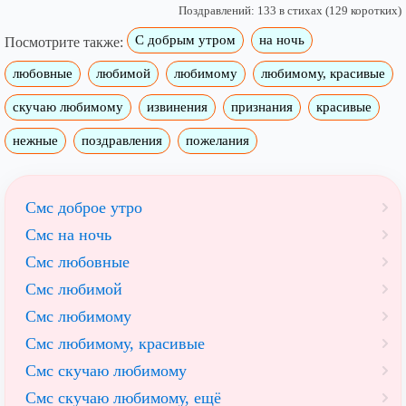
Поздравлений: 133 в стихах (129 коротких)
С добрым утром
на ночь
Посмотрите также:
любовные
любимой
любимому
любимому, красивые
скучаю любимому
извинения
признания
красивые
нежные
поздравления
пожелания
Смс доброе утро
Смс на ночь
Смс любовные
Смс любимой
Смс любимому
Смс любимому, красивые
Смс скучаю любимому
Смс скучаю любимому, ещё