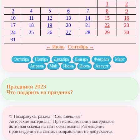
1
2
3
4
5
6
7
8
9
10
11
12
13
14
15
16
17
18
19
20
21
22
23
24
25
26
27
28
29
30
31
← Июль
|
Сентябрь →
Октябрь
Ноябрь
Декабрь
Январь
Февраль
Март
Апрель
Май
Июнь
Июль
Август
Праздники 2023
Что подарить на праздник?
© Поздравуха, раздел: "
Смс смешные
"
Авторские материалы! При использовании материалов
активная ссылка на сайт обязательна! Размещение
произведений на сайтах поздравлений не допускается.