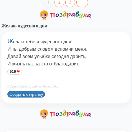
1
2
3
→
Желаю чудесного дня
Ж
елаю тебе я чудесного дня!
И ты добрым словом вспомни меня.
Давай всем улыбки сегодня дарить,
И жизнь нас за это отблагодарит.
516
© Принадлежит сайту. Автор: lilian
Создать открытку