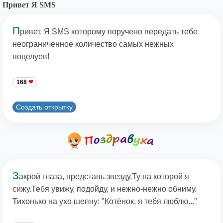
Привет Я SMS
П
ривет. Я SMS которому поручено передать тебе
неограниченное количество самых нежных
поцелуев!
168
Создать открытку
З
акрой глаза, представь звезду,Ту на которой я
сижу.Тебя увижу, подойду, и нежно-нежно обниму.
Тихонько на ухо шепну: "Котёнок, я тебя люблю..."