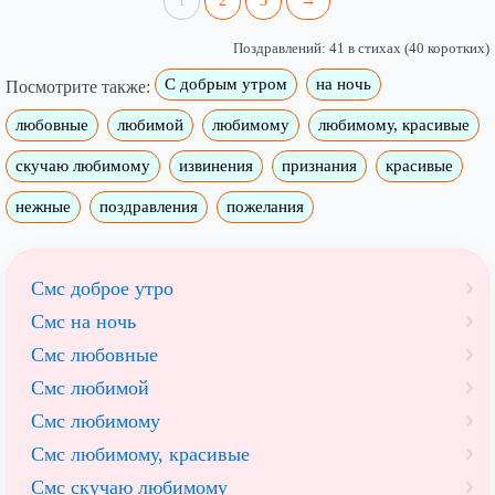
1
2
3
→
Поздравлений: 41 в стихах (40 коротких)
С добрым утром
на ночь
Посмотрите также:
любовные
любимой
любимому
любимому, красивые
скучаю любимому
извинения
признания
красивые
нежные
поздравления
пожелания
Смс доброе утро
Смс на ночь
Смс любовные
Смс любимой
Смс любимому
Смс любимому, красивые
Смс скучаю любимому