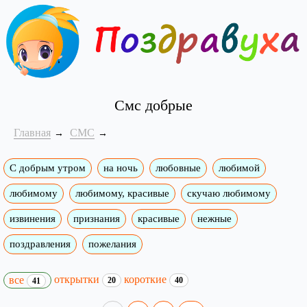
Смс добрые
Главная
СМС
С добрым утром
на ночь
любовные
любимой
любимому
любимому, красивые
скучаю любимому
извинения
признания
красивые
нежные
поздравления
пожелания
открытки
короткие
все
20
40
41