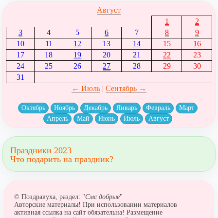
Август
1
2
3
4
5
6
7
8
9
10
11
12
13
14
15
16
17
18
19
20
21
22
23
24
25
26
27
28
29
30
31
← Июль
|
Сентябрь →
Октябрь
Ноябрь
Декабрь
Январь
Февраль
Март
Апрель
Май
Июнь
Июль
Август
Праздники 2023
Что подарить на праздник?
© Поздравуха, раздел: "
Смс добрые
"
Авторские материалы! При использовании материалов
активная ссылка на сайт обязательна! Размещение