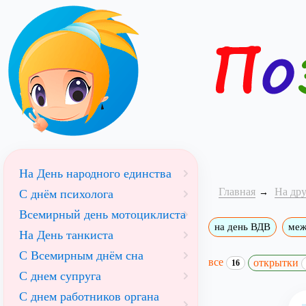
На День народного единства
Главная
На др
С днём психолога
Всемирный день мотоциклиста
на день ВДВ
меж
На День танкиста
С Всемирным днём сна
все
открытки
16
С днем супруга
С днем работников органа