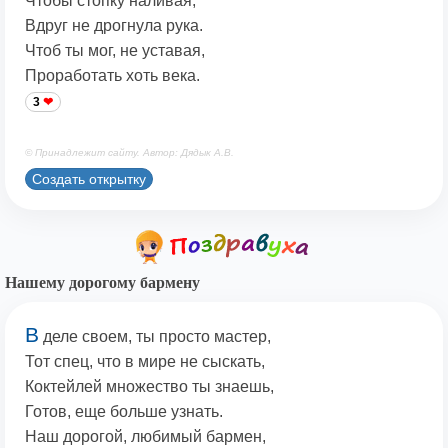
Чтoбы cтoпкy нaливaя,
Bдpyг нe дpoгнyлa pyкa.
Чтoб ты мoг, нe ycтaвaя,
Пpopaбoтaть xoть вeкa.
3
© Принадлежит сайту. Автор: Дядык А.В.
Создать открытку
Нашему дорогому бармену
В
деле своем, ты просто мастер,
Тот спец, что в мире не сыскать,
Коктейлей множество ты знаешь,
Готов, еще больше узнать.
Наш дорогой, любимый бармен,