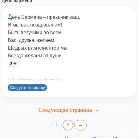
День бармена
Д
ень Бармена – праздник ваш,
И мы вас поздравляем!
Быть везучими во всем
Вас, друзья, желаем.
Щедрых вам клиентов мы
Всегда желаем от души.
2
© Принадлежит сайту. Автор: Юлия
Создать открытку
Следующая страница →
1
2
→