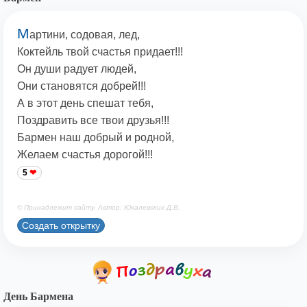
М
артини, содовая, лед,
Коктейль твой счастья придает!!!
Он души радует людей,
Они становятся добрей!!!
А в этот день спешат тебя,
Поздравить все твои друзья!!!
Бармен наш добрый и родной,
Желаем счастья дорогой!!!
5
© Принадлежит сайту. Автор: Юкалевских Д.В.
Создать открытку
Дeнь Бapмeнa