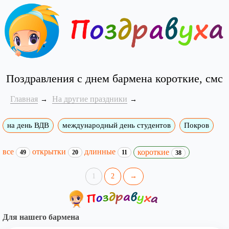
Поздравления с днем бармена короткие, смс
Главная
На другие праздники
на день ВДВ
международный день студентов
Покров
все
открытки
длинные
короткие
49
20
11
38
1
2
→
Для нашего бармена