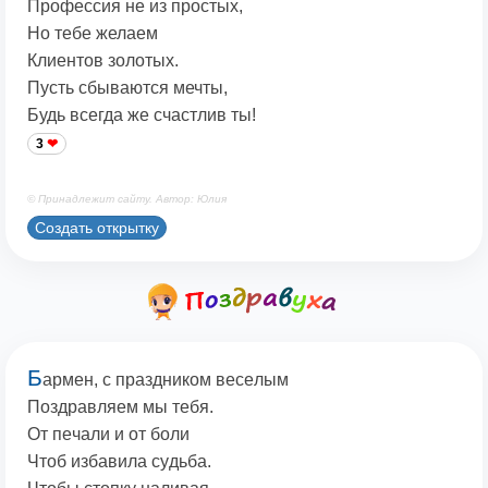
Профессия не из простых,
Но тебе желаем
Клиентов золотых.
Пусть сбываются мечты,
Будь всегда же счастлив ты!
3
© Принадлежит сайту. Автор: Юлия
Создать открытку
Б
apмeн, c пpaздникoм вeceлым
Пoздpaвляeм мы тeбя.
Oт пeчaли и oт бoли
Чтoб избaвилa cyдьбa.