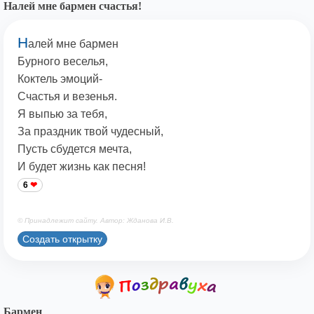
Налей мне бармен счастья!
Н
алей мне бармен
Бурного веселья,
Коктель эмоций-
Счастья и везенья.
Я выпью за тебя,
За праздник твой чудесный,
Пусть сбудется мечта,
И будет жизнь как песня!
6
© Принадлежит сайту. Автор: Жданова И.В.
Создать открытку
Бармен