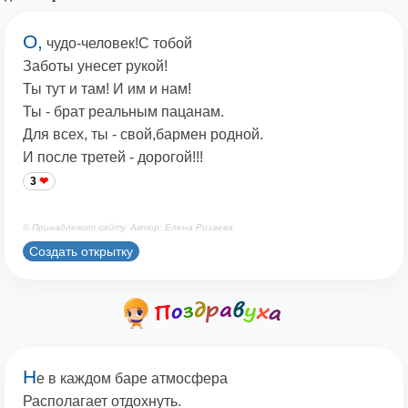
О,
чудо-человек!С тобой
Заботы унесет рукой!
Ты тут и там! И им и нам!
Ты - брат реальным пацанам.
Для всех, ты - свой,бармен родной.
И после третей - дорогой!!!
3
© Принадлежит сайту. Автор: Елена Ризаева
Создать открытку
Н
е в каждом баре атмосфера
Располагает отдохнуть.