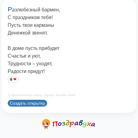
Р
азлюбезный бармен,
С праздником тебя!
Пусть твои карманы
Денежкой звенят.
В доме пусть прибудет
Счастье и уют,
Трудности – уходят,
Радости придут!
6
© Принадлежит сайту. Автор: Костен КавА
Создать открытку