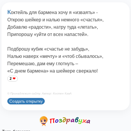
К
октейль для бармена хочу я «изваять» -
Открою шейкер и налью немного «счастья»,
Добавлю «радости», натру туда «летать»,
Припорошу «уйти от всех напастей».
Подброшу кубик «счастье не забудь»,
Налью наверх «мечту» и «чтоб сбывалось»,
Перемешаю, дам ему глотнуть –
«С днем бармена» на шейкере сверкало!
2
© Принадлежит сайту. Автор: Костен КавА
Создать открытку