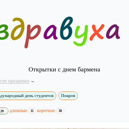
Открытки с днем бармена
угие праздники
дународный день студентов
Покров
длинные
короткие
11
38
20