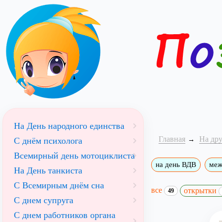
На День народного единства
Главная
На др
С днём психолога
Всемирный день мотоциклиста
на день ВДВ
меж
На День танкиста
С Всемирным днём сна
все
открытки
49
С днем супруга
С днем работников органа