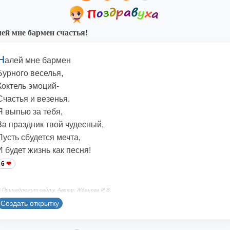
ей мне бармен счастья!
Н
алей мне бармен
Бурного веселья,
Коктель эмоций-
Счастья и везенья.
Я выпью за тебя,
За праздник твой чудесный,
Пусть сбудется мечта,
И будет жизнь как песня!
6
 Принадлежит сайту. Автор: Жданова И.В.
Создать открытку