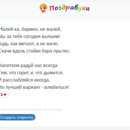
Н
алей-ка, бармен, не жалей,
Мы за тебя сегодня выпьем!
Будь, как металл, а не жиле,
Скачи вдоль стойки бара прытко.
Напитком радуй нас всегда
Тем, что горит, и, что дымится.
И расслабляйся иногда,
Но лучший вариант - влюбиться!
3
 Принадлежит сайту. Автор: Костен КавА
Создать открытку