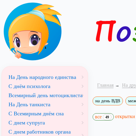
На День народного единства
Главная
На др
С днём психолога
Всемирный день мотоциклиста
на день ВДВ
меж
На День танкиста
С Всемирным днём сна
открытк
все
49
С днем супруга
С днем работников органа