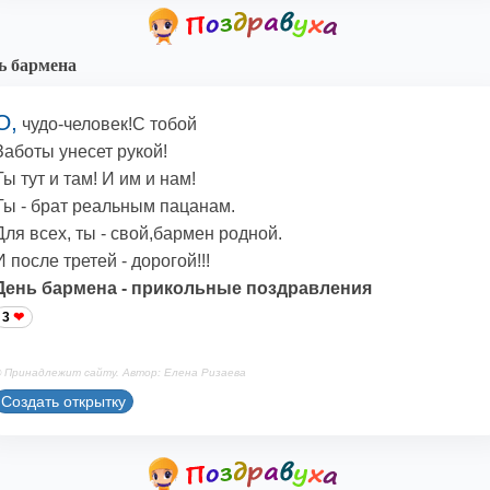
ь бармена
О,
чудо-человек!С тобой
Заботы унесет рукой!
Ты тут и там! И им и нам!
Ты - брат реальным пацанам.
Для всех, ты - свой,бармен родной.
И после третей - дорогой!!!
День бармена - прикольные поздравления
3
 Принадлежит сайту. Автор: Елена Ризаева
Создать открытку