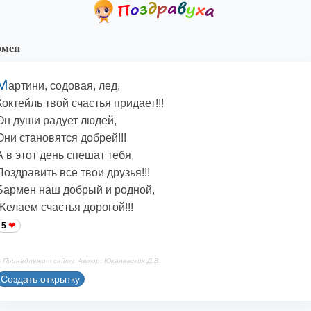
рмен
М
артини, содовая, лед,
Коктейль твой счастья придает!!!
Он души радует людей,
Они становятся добрей!!!
А в этот день спешат тебя,
Поздравить все твои друзья!!!
Бармен наш добрый и родной,
Желаем счастья дорогой!!!
5
 Принадлежит сайту. Автор: Юкалевских Д.В.
Создать открытку