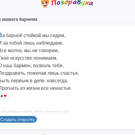
 нашего бармена
З
а барной стойкой мы сидим,
И за тобой лишь наблюдаем,
Все молча, мы не говорим,
Твое искусство понимаем.
О наш бармен, позволь тебя,
Поздравить, пожелав лишь счастья,
Быть первым в деле, навсегда,
Прогнать из жизни все ненастья.
4
 Принадлежит сайту. Автор: Юкалевских Д.В.
Создать открытку