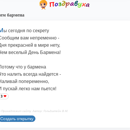
нем бармена
М
ы сегодня по секрету
Сообщим вам непременно -
Дня прекрасней в мире нету,
Чем веселый День Бармена!
Потому что у бармена
Что налить всегда найдется -
Наливай попеременно,
И пускай легко нам пьется!
3
 Принадлежит сайту. Автор: Гольдштейн В.М.
Создать открытку