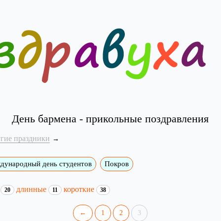
День бармена - прикольные поздравления
угие праздники
дународный день студентов
Покров
и
длинные
короткие
20
11
38
←
1
2
3