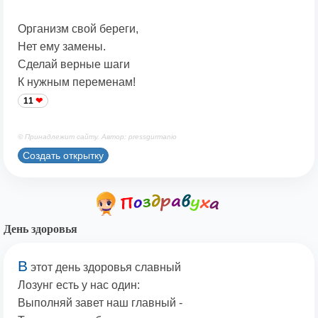
Организм свой береги,
Нет ему замены.
Сделай верные шаги
К нужным переменам!
11
© Принадлежит сайту. Автор: pressgurmanio
Создать открытку
День здоровья
В
этот день здоровья славный
Лозунг есть у нас один:
Выполняй завет наш главный -