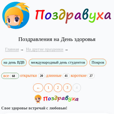
Поздравления на День здоровья
Главная
На другие праздники
на день ВДВ
международный день студентов
Покров
открытки
длинные
короткие
все
20
41
27
68
←
1
2
3
4
Свое здоровье встречай с любовью!