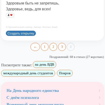
Здоровым быть не запретишь,
Здоровье, ведь, для всех!
4
© Принадлежит сайту. Автор: Костен КавА
Создать открытку
←
1
2
3
4
Поздравлений: 68 в стихах (27 коротких)
на день ВДВ
Посмотрите также:
международный день студентов
Покров
На День народного единства
С днём психолога
Всемирный день мотоциклиста