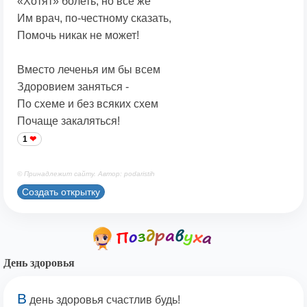
«Хотят» болеть, но все же
Им врач, по-честному сказать,
Помочь никак не может!
Вместо леченья им бы всем
Здоровием заняться -
По схеме и без всяких схем
Почаще закаляться!
1
© Принадлежит сайту. Автор: podaristih
Создать открытку
День здоровья
В
день здоровья счастлив будь!