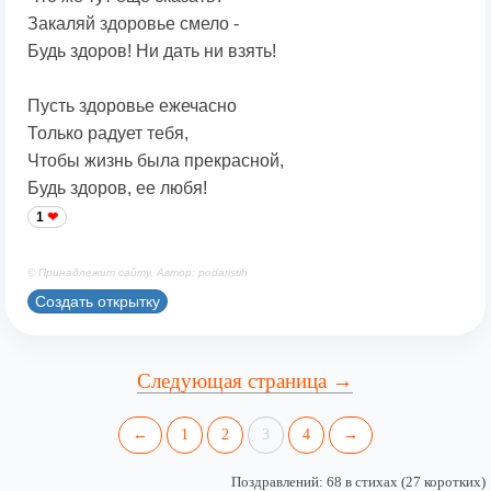
Закаляй здоровье смело -
Будь здоров! Ни дать ни взять!
Пусть здоровье ежечасно
Только радует тебя,
Чтобы жизнь была прекрасной,
Будь здоров, ее любя!
1
© Принадлежит сайту. Автор: podaristih
Создать открытку
Следующая страница →
←
1
2
3
4
→
Поздравлений: 68 в стихах (27 коротких)