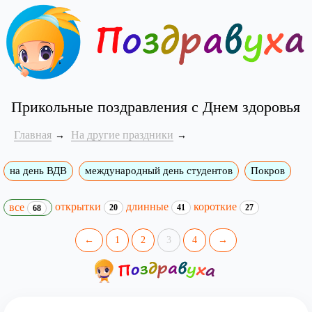
Прикольные поздравления с Днем здоровья
Главная
На другие праздники
на день ВДВ
международный день студентов
Покров
открытки
длинные
короткие
все
20
41
27
68
←
1
2
3
4
→