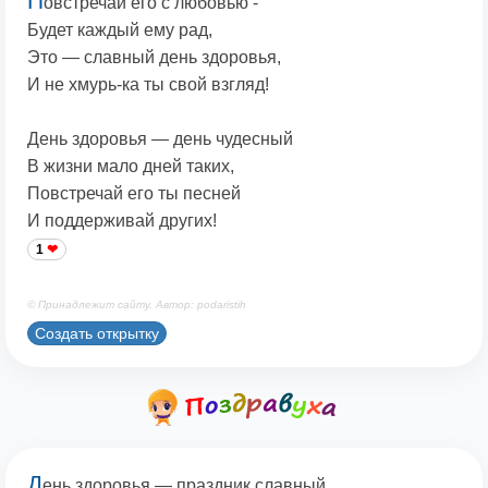
П
овстречай его с любовью -
Будет каждый ему рад,
Это — славный день здоровья,
И не хмурь-ка ты свой взгляд!
День здоровья — день чудесный
В жизни мало дней таких,
Повстречай его ты песней
И поддерживай других!
1
© Принадлежит сайту. Автор: podaristih
Создать открытку
Д
ень здоровья — праздник славный,