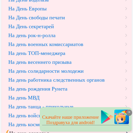
На День Европы
На День свободы печати
На День секретарей
На день рок-н-ролла
На день военных комиссариатов
На день ТОП-менеджера
На день весеннего призыва
На день солидарности молодежи
На день работника следственных органов
На день рождения Рунета
На день МВД
На день танца - прикольные
×
На день войск противовоздушной обороны страны
Скачайте наше приложение
Поздравуха для android!
На день космонавтики - прикольные