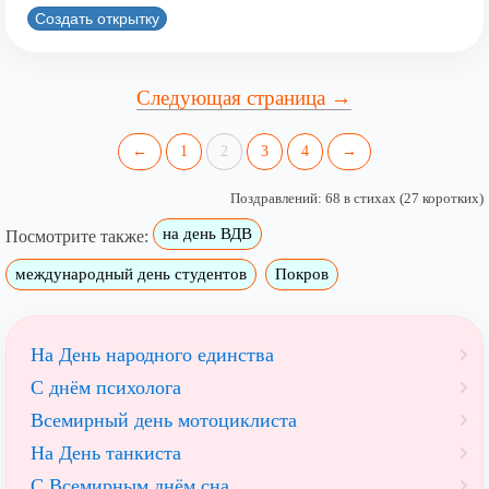
Создать открытку
Следующая страница →
←
1
2
3
4
→
Поздравлений: 68 в стихах (27 коротких)
на день ВДВ
Посмотрите также:
международный день студентов
Покров
На День народного единства
С днём психолога
Всемирный день мотоциклиста
На День танкиста
С Всемирным днём сна