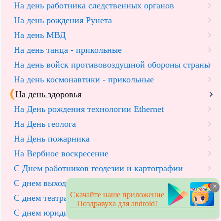
На день работника следственных органов
На день рождения Рунета
На день МВД
На день танца - прикольные
На день войск противовоздушной обороны страны
На день космонавтики - прикольные
На день здоровья
На День рождения технологии Ethernet
На День геолога
На День пожарника
На Вербное воскресение
С Днем работников геодезии и картографии
С днем выхода человека в космос
×
Скачайте наше приложение
С днем театра
Поздравуха для android!
С днем юридической службы