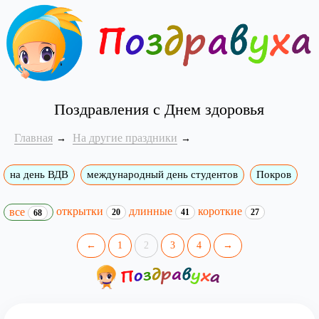
Поздравления с Днем здоровья
Главная
На другие праздники
на день ВДВ
международный день студентов
Покров
открытки
длинные
короткие
все
20
41
27
68
←
1
2
3
4
→