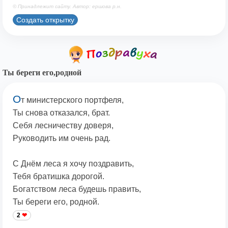
© Принадлежит сайту. Автор: ершова р.н.
Создать открытку
Ты береги его,родной
О
т министерского портфеля,
Ты снова отказался, брат.
Себя лесничеству доверя,
Руководить им очень рад.
С Днём леса я хочу поздравить,
Тебя братишка дорогой.
Богатством леса будешь править,
Ты береги его, родной.
2