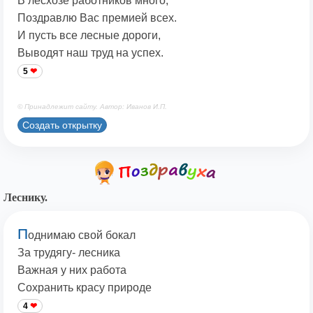
В лесхозе работников много,
Поздравлю Вас премией всех.
И пусть все лесные дороги,
Выводят наш труд на успех.
5
© Принадлежит сайту. Автор: Иванов И.П.
Создать открытку
Леснику.
П
однимаю свой бокал
За трудягу- лесника
Важная у них работа
Сохранить красу природе
4