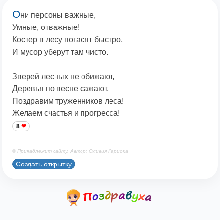
О
ни персоны важные,
Умные, отважные!
Костер в лесу погасят быстро,
И мусор уберут там чисто,
Зверей лесных не обижают,
Деревья по весне сажают,
Поздравим труженников леса!
Желаем счастья и прогресса!
8
© Принадлежит сайту. Автор: Оливия Кариока
Создать открытку