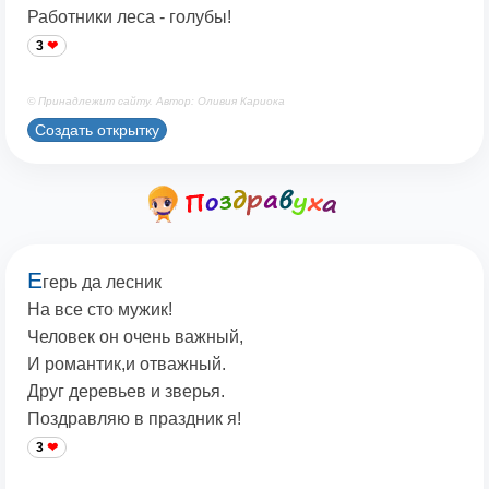
Работники леса - голубы!
3
© Принадлежит сайту. Автор: Оливия Кариока
Создать открытку
Е
герь да лесник
На все сто мужик!
Человек он очень важный,
И романтик,и отважный.
Друг деревьев и зверья.
Поздравляю в праздник я!
3