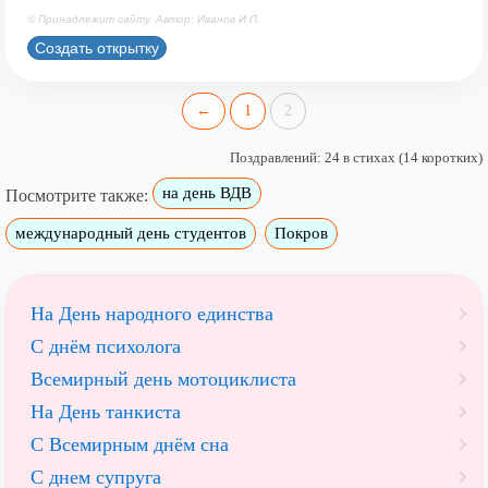
© Принадлежит сайту. Автор: Иванов И.П.
Создать открытку
←
1
2
Поздравлений: 24 в стихах (14 коротких)
на день ВДВ
Посмотрите также:
международный день студентов
Покров
На День народного единства
С днём психолога
Всемирный день мотоциклиста
На День танкиста
С Всемирным днём сна
С днем супруга