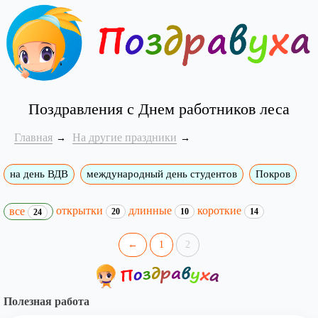
Поздравления с Днем работников леса
Главная
На другие праздники
на день ВДВ
международный день студентов
Покров
открытки
длинные
короткие
все
20
10
14
24
←
1
2
Полезная работа