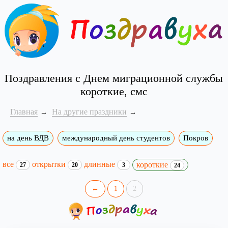
Поздравления с Днем миграционной службы
короткие, смс
Главная
На другие праздники
на день ВДВ
международный день студентов
Покров
все
открытки
длинные
короткие
27
20
3
24
←
1
2