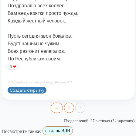
Поздравляю всех коллег.
Вам ведь взятки просто чужды,
Каждый,честный человек.
Пусть сегодня звон бокалов,
Будет нашим,не чужим.
Всех разгонит нелегалов,
По Республикам своим.
1
© Принадлежит сайту. Автор: Иванов И.П.
Создать открытку
←
1
2
Поздравлений: 27 в стихах (24 коротких)
на день ВДВ
Посмотрите также: