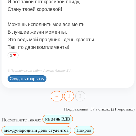
И вот такой вот красивой пойду,
Стану твоей королевой!
Можешь исполнить мои все мечты
В лучшие жизни моменты,
Это ведь мой праздник - день красоты,
Так что дари комплименты!
1
© Принадлежит сайту. Автор: Лаврик Е.А.
Создать открытку
←
1
2
Поздравлений: 37 в стихах (21 коротких)
на день ВДВ
Посмотрите также:
международный день студентов
Покров