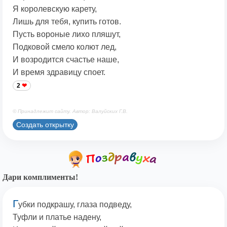
Я королевскую карету,
Лишь для тебя, купить готов.
Пусть вороные лихо пляшут,
Подковой смело колют лед,
И возродится счастье наше,
И время здравицу споет.
2
© Принадлежит сайту. Автор: Валуйских Г.В.
Создать открытку
Дари комплименты!
Г
убки подкрашу, глаза подведу,
Туфли и платье надену,