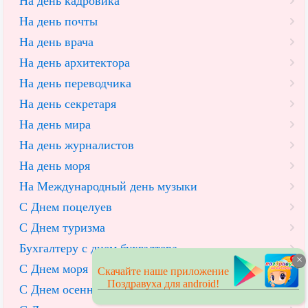
На день кадровика
На день почты
На день врача
На день архитектора
На день переводчика
На день секретаря
На день мира
На день журналистов
На день моря
На Международный день музыки
С Днем поцелуев
С Днем туризма
Бухгалтеру с днем бухгалтера
×
С Днем моря
Скачайте наше приложение
Поздравуха для android!
С Днем осеннего равноденствия