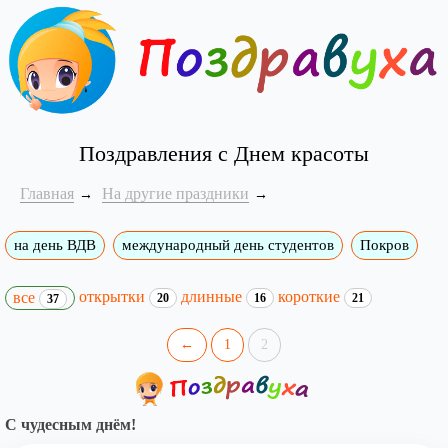
Поздравления с Днем красоты
Главная
На другие праздники
на день ВДВ
международный день студентов
Покров
открытки
длинные
короткие
все
20
16
21
37
←
1
2
С чудесным днём!