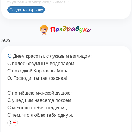
© Принадлежит сайту. Автор: Гульпе К.В.
Создать открытку
SOS!
С
Днем красоты, с лукавым взглядом;
С волос безумным водопадом;
С походкой Королевы Мира…
О, Господи, ты так красива!
С погибшею мужской душою;
С ушедшим навсегда покоем;
С мечтою о тебе, колдунья;
С тем, что люблю тебя одну я.
3