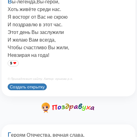
В
ы-легенда,Вы-герои,
Хоть живёте среди нас.
Я восторг от Вас не скрою
И поздравлю в этот час.
Этот день Вы заслужили
И желаю Вам всегда,
Чтобы счастливо Вы жили,
Невзирая на года!
9
© Принадлежит сайту. Автор: ершова р.н.
Создать открытку
Г
ероям Отечества, вечная слава,