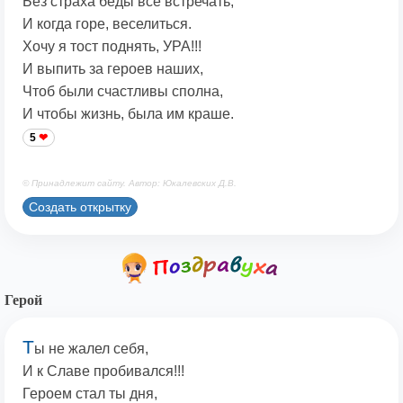
Без страха беды все встречать,
И когда горе, веселиться.
Хочу я тост поднять, УРА!!!
И выпить за героев наших,
Чтоб были счастливы сполна,
И чтобы жизнь, была им краше.
5
© Принадлежит сайту. Автор: Юкалевских Д.В.
Создать открытку
Герой
Т
ы не жалел себя,
И к Славе пробивался!!!
Героем стал ты дня,