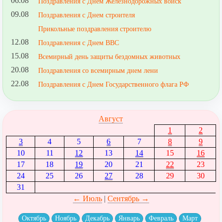
06.08
Поздравления с Днем Железнодорожных войск
09.08
Поздравления с Днем строителя
Прикольные поздравления строителю
12.08
Поздравления с Днем ВВС
15.08
Всемирный день защиты бездомных животных
20.08
Поздравления со всемирным днем лени
22.08
Поздравления с Днем Государственного флага РФ
Август
1
2
3
4
5
6
7
8
9
10
11
12
13
14
15
16
17
18
19
20
21
22
23
24
25
26
27
28
29
30
31
← Июль
|
Сентябрь →
Октябрь
Ноябрь
Декабрь
Январь
Февраль
Март