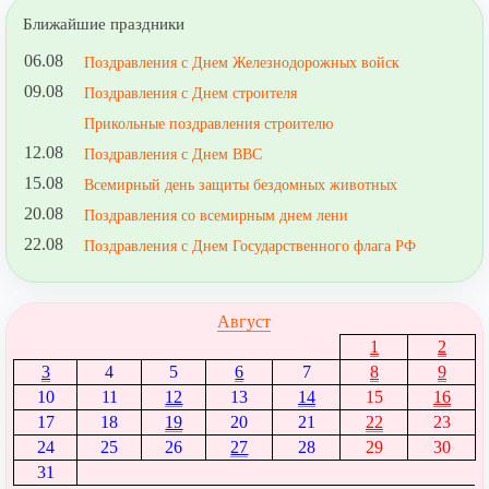
Ближайшие праздники
06.08
Поздравления с Днем Железнодорожных войск
09.08
Поздравления с Днем строителя
Прикольные поздравления строителю
12.08
Поздравления с Днем ВВС
15.08
Всемирный день защиты бездомных животных
20.08
Поздравления со всемирным днем лени
22.08
Поздравления с Днем Государственного флага РФ
Август
1
2
3
4
5
6
7
8
9
10
11
12
13
14
15
16
17
18
19
20
21
22
23
24
25
26
27
28
29
30
31