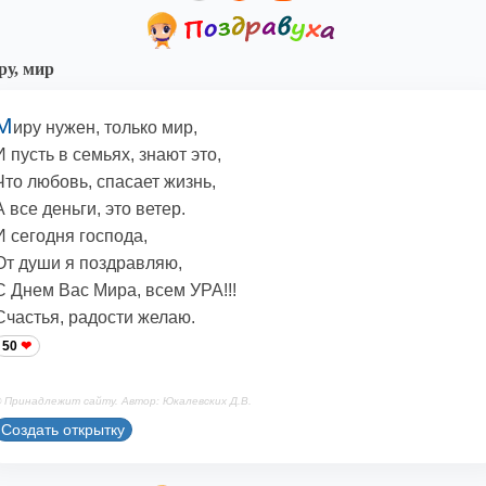
у, мир
М
иру нужен, только мир,
И пусть в семьях, знают это,
Что любовь, спасает жизнь,
А все деньги, это ветер.
И сегодня господа,
От души я поздравляю,
С Днем Вас Мира, всем УРА!!!
Счастья, радости желаю.
50
 Принадлежит сайту. Автор: Юкалевских Д.В.
Создать открытку