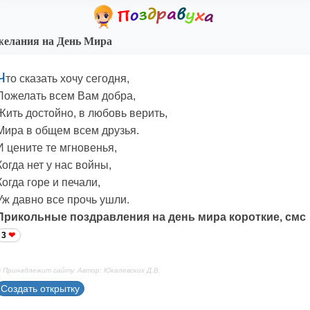
елания на День Мира
Ч
то сказать хочу сегодня,
Пожелать всем Вам добра,
Жить достойно, в любовь верить,
Мира в общем всем друзья.
И цените те мгновенья,
Когда нет у нас войны,
Когда горе и печали,
Уж давно все прочь ушли.
Прикольные поздравления на день мира короткие, смс
3
 Принадлежит сайту. Автор: Юкалевских Д.В.
Создать открытку