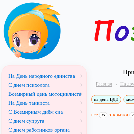
При
На День народного единства
Главная
На др
С днём психолога
Всемирный день мотоциклиста
на день ВДВ
меж
На День танкиста
С Всемирным днём сна
все
открытки
35
2
С днем супруга
С днем работников органа