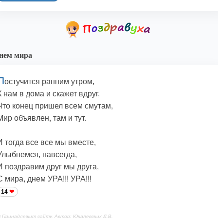
нем мира
П
остучится ранним утром,
К нам в дома и скажет вдруг,
Что конец пришел всем смутам,
Мир объявлен, там и тут.
И тогда все все мы вместе,
Улыбнемся, навсегда,
И поздравим друг мы друга,
С мира, днем УРА!!! УРА!!!
14
 Принадлежит сайту. Автор: Юкалевских Д.В.