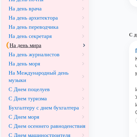
На день врача
На день архитектора
На день переводчика
С д
На день секретаря
На день мира
На день журналистов
На день моря
На Международный день
музыки
С Днем поцелуев
С Днем туризма
Бухгалтеру с днем бухгалтера
С Днем моря
С Днем осеннего равноденствия
С Днем машиностроителя
©