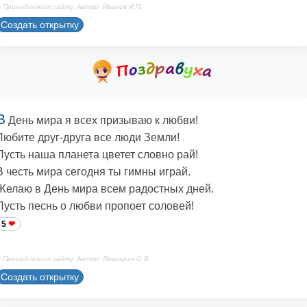
 Принадлежит сайту. Автор: Иванов И.П.
Создать открытку
В
День мира я всех призываю к любви!
Любите друг-друга все люди Земли!
Пусть наша планета цветет словно рай!
В честь мира сегодня ты гимны играй.
Желаю в День мира всем радостных дней.
Пусть песнь о любви пропоет соловей!
5
 Принадлежит сайту. Автор: Левицкая О.В.
Создать открытку