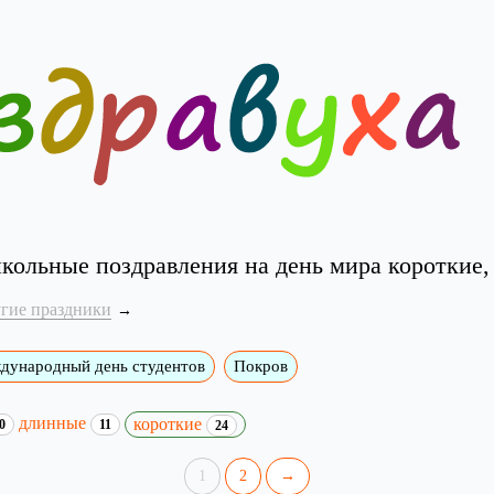
кольные поздравления на день мира короткие,
угие праздники
дународный день студентов
Покров
длинные
короткие
0
11
24
1
2
→