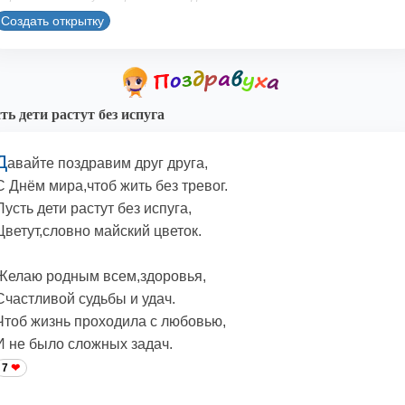
Создать открытку
ть дети растут без испуга
Д
авайте поздравим друг друга,
С Днём мира,чтоб жить без тревог.
Пусть дети растут без испуга,
Цветут,словно майский цветок.
Желаю родным всем,здоровья,
Счастливой судьбы и удач.
Чтоб жизнь проходила с любовью,
И не было сложных задач.
7