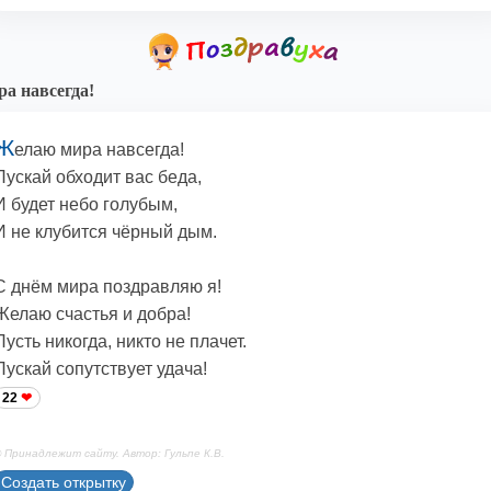
а навсегда!
Ж
елаю мира навсегда!
Пускай обходит вас беда,
И будет небо голубым,
И не клубится чёрный дым.
С днём мира поздравляю я!
Желаю счастья и добра!
Пусть никогда, никто не плачет.
Пускай сопутствует удача!
22
 Принадлежит сайту. Автор: Гульпе К.В.
Создать открытку