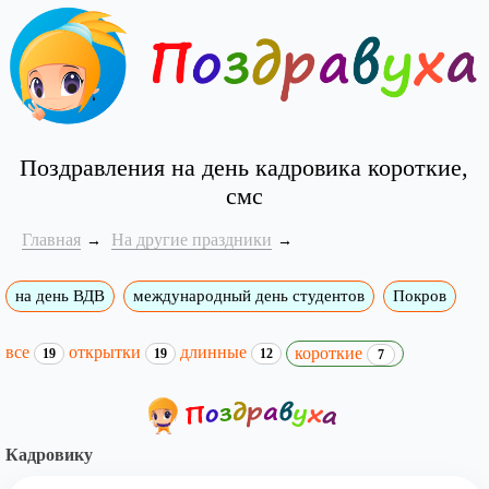
Поздравления на день кадровика короткие,
смс
Главная
На другие праздники
на день ВДВ
международный день студентов
Покров
все
открытки
длинные
короткие
19
19
12
7
Кадровику