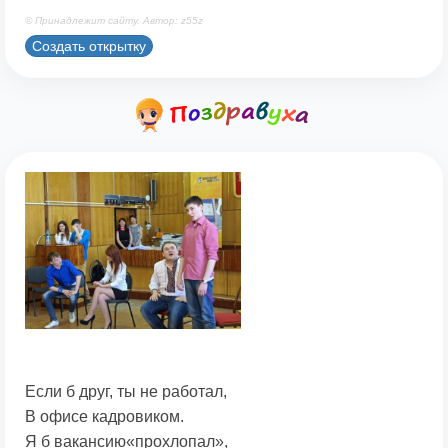
© Принадлежит сайту. Автор: z55z
Создать открытку
Если б друг, ты не работал,
В офисе кадровиком.
Я б вакансию«прохлопал»,