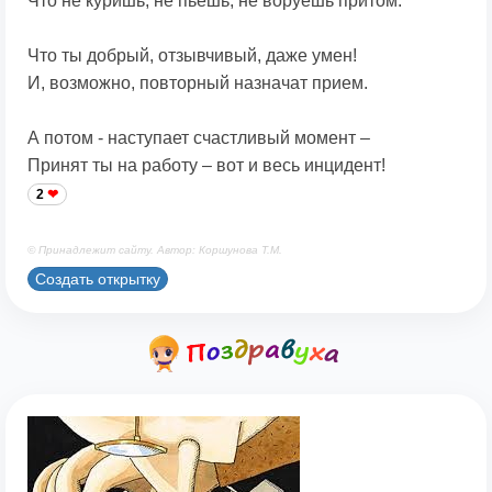
Что не куришь, не пьешь, не воруешь притом.
Что ты добрый, отзывчивый, даже умен!
И, возможно, повторный назначат прием.
А потом - наступает счастливый момент –
Принят ты на работу – вот и весь инцидент!
2
© Принадлежит сайту. Автор: Коршунова Т.М.
Создать открытку