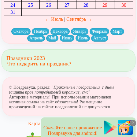
24
25
26
27
28
29
30
31
← Июль
|
Сентябрь →
Октябрь
Ноябрь
Декабрь
Январь
Февраль
Март
Апрель
Май
Июнь
Июль
Август
Праздники 2023
Что подарить на праздник?
© Поздравуха, раздел: "
Прикольные поздравления с днем
защиты прав потребителей короткие, смс
"
Авторские материалы! При использовании материалов
активная ссылка на сайт обязательна! Размещение
произведений на сайтах поздравлений не допускается.
×
Карта сайта
Скачайте наше приложение
Поздравуха для android!