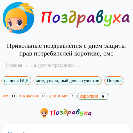
Прикольные поздравления с днем защиты
прав потребителей короткие, смс
Главная
На другие праздники
на день ВДВ
международный день студентов
Покров
все
открытки
длинные
короткие
13
13
7
6