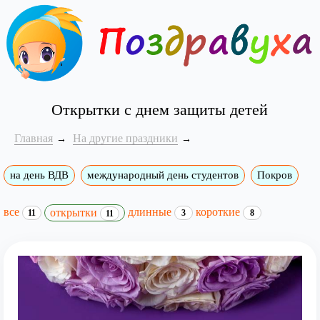
Открытки с днем защиты детей
Главная
На другие праздники
на день ВДВ
международный день студентов
Покров
все
длинные
короткие
открытки
11
3
8
11