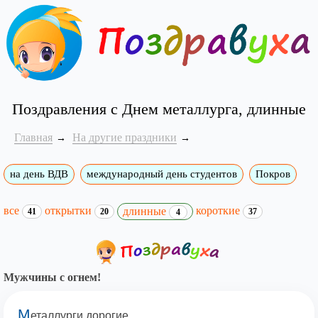
Поздравления с Днем металлурга, длинные
Главная
На другие праздники
на день ВДВ
международный день студентов
Покров
все
открытки
короткие
длинные
41
20
37
4
Мужчины с огнем!
М
еталлурги дорогие,