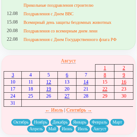
Прикольные поздравления строителю
12.08
Поздравления с Днем ВВС
15.08
Всемирный день защиты бездомных животных
20.08
Поздравления со всемирным днем лени
22.08
Поздравления с Днем Государственного флага РФ
Август
1
2
3
4
5
6
7
8
9
10
11
12
13
14
15
16
17
18
19
20
21
22
23
24
25
26
27
28
29
30
31
← Июль
|
Сентябрь →
Октябрь
Ноябрь
Декабрь
Январь
Февраль
Март
Апрель
Май
Июнь
Июль
Август