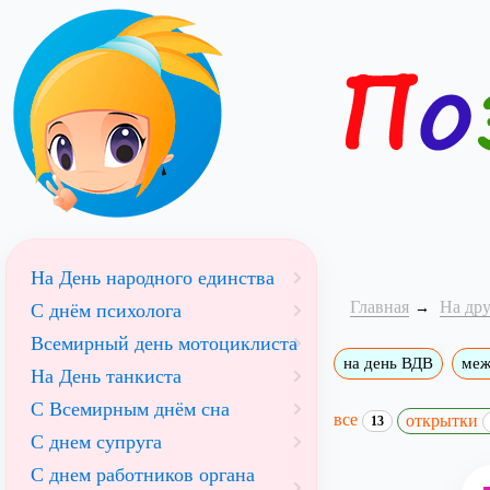
На День народного единства
Главная
На др
С днём психолога
Всемирный день мотоциклиста
на день ВДВ
меж
На День танкиста
С Всемирным днём сна
все
открытки
13
С днем супруга
С днем работников органа