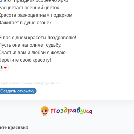
этот праздник особенно ярко
Расцветает осенний цветок.
Красота разноцветным подарком
Зажигает в душе огонёк.
Я вас с днём красоты поздравляю!
Пусть она наполняет судьбу.
Счастья вам и любви я желаю.
Берегите свою красоту!
6
 Принадлежит сайту. Автор: Гульпе К.В.
Создать открытку
ьте красивы!