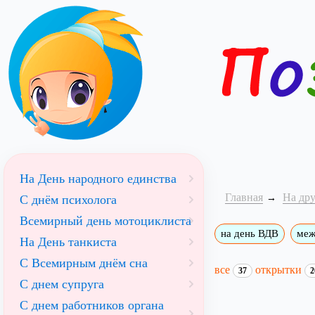
На День народного единства
Главная
На др
С днём психолога
Всемирный день мотоциклиста
на день ВДВ
меж
На День танкиста
С Всемирным днём сна
все
открытки
37
2
С днем супруга
С днем работников органа