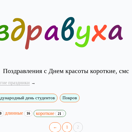
Поздравления с Днем красоты короткие, смс
угие праздники
дународный день студентов
Покров
длинные
короткие
0
16
21
←
1
2