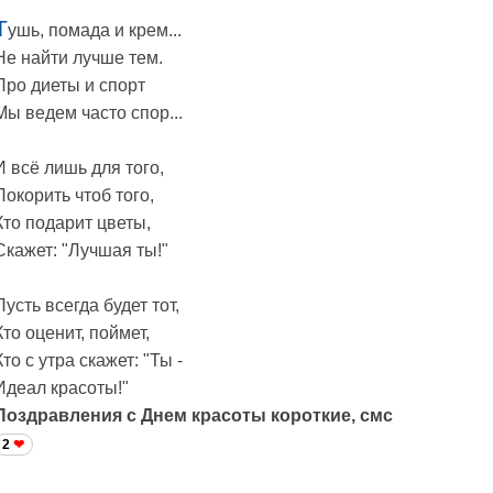
Т
ушь, помада и крем...
Не найти лучше тем.
Про диеты и спорт
Мы ведем часто спор...
И всё лишь для того,
Покорить чтоб того,
Кто подарит цветы,
Скажет: "Лучшая ты!"
Пусть всегда будет тот,
Кто оценит, поймет,
Кто с утра скажет: "Ты -
Идеал красоты!"
Поздравления с Днем красоты короткие, смс
2