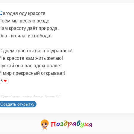
С
егодня оду красоте
Поём мы весело везде.
Нам красоту даёт природа.
Она - и сила, и свобода!
С днём красоты вас поздравляю!
И в красоте вам жить желаю!
Пускай она вас вдохновляет,
И мир прекрасный открывает!
5
 Принадлежит сайту. Автор: Гульпе К.В.
Создать открытку