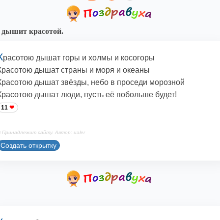
 дышит красотой.
К
расотою дышат горы и холмы и косогоры
Красотою дышат страны и моря и океаны
Красотою дышат звёзды, небо в проседи морозной
Красотою дышат люди, пусть её побольше будет!
11
 Принадлежит сайту. Автор: ualer
Создать открытку