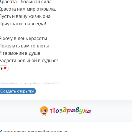
К
расота - большая сила.
Красота нам мир открыла.
Пусть и вашу жизнь она
Приукрасит навсегда!
Я хочу в день красоты
Пожелать вам теплоты
И гармонии в душе,
Радости большой в судьбе!
9
 Принадлежит сайту. Автор: Гульпе К.В.
Создать открытку
В