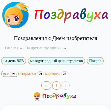
Поздравления с Днем изобретателя
Главная
На другие праздники
на день ВДВ
международный день студентов
Покров
открытки
короткие
все
20
28
29
←
1
2