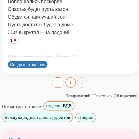
Воплощались поскорее!
Счастья будет пусть вагон,
Сбудется наилучший сон!
Пусть достаток будет в доме,
Жизнь крутая – на ладони!
1
© Принадлежит сайту. Автор: Печенова В.В.
Создать открытку
←
1
2
Поздравлений: 29 в стихах (28 коротких)
на день ВДВ
Посмотрите также:
международный день студентов
Покров