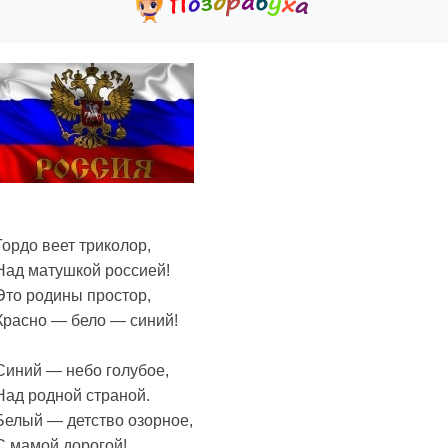
Гордо веет триколор,
Над матушкой россией!
Это родины простор,
Красно — бело — синий!
Синий — небо голубое,
Над родной страной.
Белый — детство озорное,
С мамой дорогой!