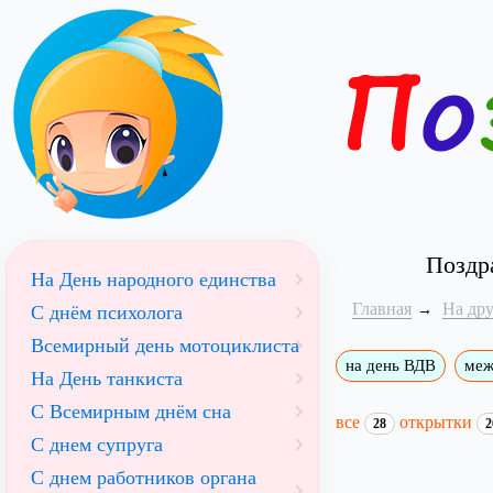
Поздр
На День народного единства
Главная
На др
С днём психолога
Всемирный день мотоциклиста
на день ВДВ
меж
На День танкиста
С Всемирным днём сна
все
открытки
28
2
С днем супруга
С днем работников органа