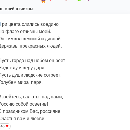
г моей отчизны
Т
ри цвета слились воедино
На флаге отчизны моей.
Он символ великой и дивной
Державы прекрасных людей.
Пусть гордо над небом он реет,
Надежду и веру даря.
Пусть души людские согреет,
Голубем мира паря.
Взвейтесь, салюты, над нами,
Россию собой осветив!
С праздником Вас, россияне!
Счастья вам и любви!
46