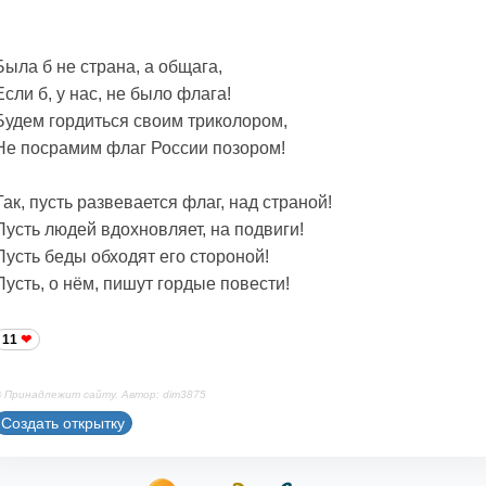
Была б не страна, а общага,
Если б, у нас, не было флага!
Будем гордиться своим триколором,
Не посрамим флаг России позором!
Так, пусть развевается флаг, над страной!
Пусть людей вдохновляет, на подвиги!
Пусть беды обходят его стороной!
Пусть, о нём, пишут гордые повести!
11
 Принадлежит сайту. Автор: dim3875
Создать открытку