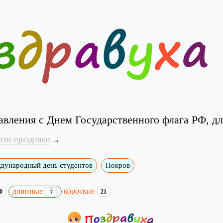
авления с Днем Государственного флага РФ, д
угие праздники
дународный день студентов
Покров
короткие
длинные
0
21
7