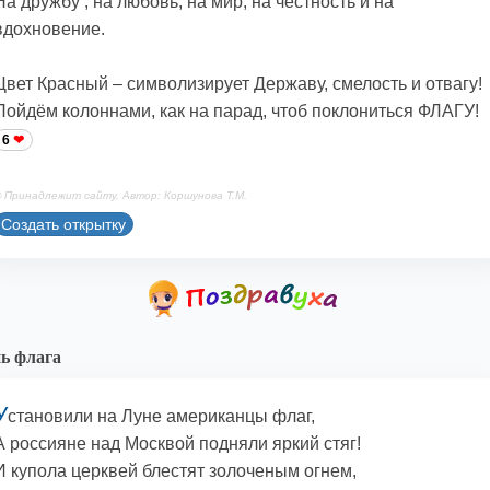
На дружбу , на любовь, на мир, на честность и на
вдохновение.
Цвет Красный – символизирует Державу, смелость и отвагу!
Пойдём колоннами, как на парад, чтоб поклониться ФЛАГУ!
6
 Принадлежит сайту. Автор: Коршунова Т.М.
Создать открытку
ь флага
У
становили на Луне американцы флаг,
А россияне над Москвой подняли яркий стяг!
И купола церквей блестят золоченым огнем,