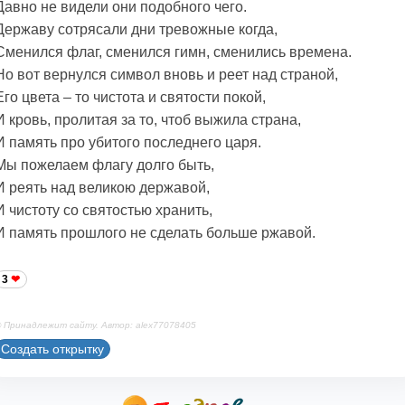
Давно не видели они подобного чего.
Державу сотрясали дни тревожные когда,
Сменился флаг, сменился гимн, сменились времена.
Но вот вернулся символ вновь и реет над страной,
Его цвета – то чистота и святости покой,
И кровь, пролитая за то, чтоб выжила страна,
И память про убитого последнего царя.
Мы пожелаем флагу долго быть,
И реять над великою державой,
И чистоту со святостью хранить,
И память прошлого не сделать больше ржавой.
3
 Принадлежит сайту. Автор: alex77078405
Создать открытку