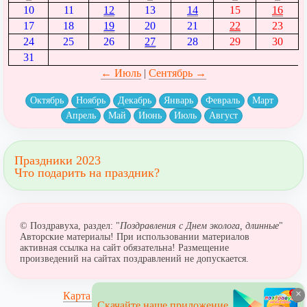
10
11
12
13
14
15
16
17
18
19
20
21
22
23
24
25
26
27
28
29
30
31
← Июль
|
Сентябрь →
Октябрь
Ноябрь
Декабрь
Январь
Февраль
Март
Апрель
Май
Июнь
Июль
Август
Праздники 2023
Что подарить на праздник?
© Поздравуха, раздел: "
Поздравления с Днем эколога, длинные
"
Авторские материалы! При использовании материалов
активная ссылка на сайт обязательна! Размещение
произведений на сайтах поздравлений не допускается.
×
Карта сайта
Скачайте наше приложение