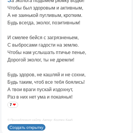
а эколога подымем рюмку водки!
Чтобы был здоровым и активным,
А не заинькой пугливым, кротким.
Будь всегда, эколог, позитивным!
И смелее бейся с загрязненьем,
С выбросами гадости на землю.
Чтобы нам услышать птичье пенье,
Дорогой эколог, ты не дремли!
Будь здоров, не кашляй и не сохни,
Будь таким, чтоб все тебя боялись!
А твои враги пускай издохнут,
Раз в них нет ума и покаянья!
7
© Принадлежит сайту. Автор: Костен КавА
Создать открытку