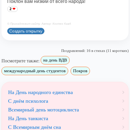
Поклон вам низкий от всего народа!
2
© Принадлежит сайту. Автор: Костен КавА
Создать открытку
Поздравлений: 16 в стихах (11 коротких)
на день ВДВ
Посмотрите также:
международный день студентов
Покров
На День народного единства
С днём психолога
Всемирный день мотоциклиста
На День танкиста
С Всемирным днём сна