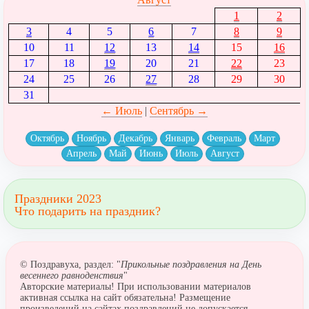
1
2
3
4
5
6
7
8
9
10
11
12
13
14
15
16
17
18
19
20
21
22
23
24
25
26
27
28
29
30
31
← Июль
|
Сентябрь →
Октябрь
Ноябрь
Декабрь
Январь
Февраль
Март
Апрель
Май
Июнь
Июль
Август
Праздники 2023
Что подарить на праздник?
© Поздравуха, раздел: "
Прикольные поздравления на День
весеннего равноденствия
"
Авторские материалы! При использовании материалов
активная ссылка на сайт обязательна! Размещение
произведений на сайтах поздравлений не допускается.