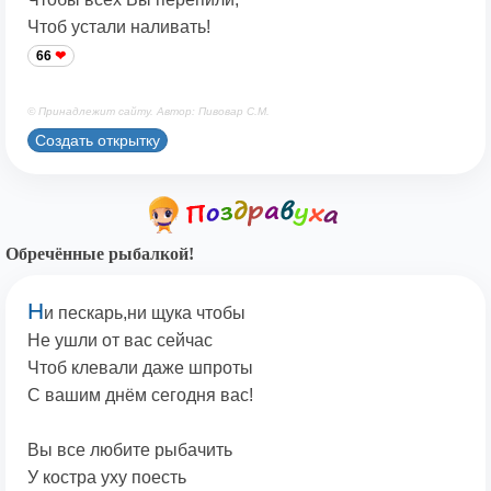
Чтоб устали наливать!
66
© Принадлежит сайту. Автор: Пивовар С.М.
Создать открытку
Обречённые рыбалкой!
Н
и пескарь,ни щука чтобы
Не ушли от вас сейчас
Чтоб клевали даже шпроты
С вашим днём сегодня вас!
Вы все любите рыбачить
У костра уху поесть