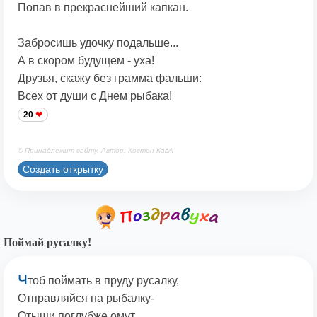
Попав в прекраснейший капкан.
Забросишь удочку подальше...
А в скором будущем - уха!
Друзья, скажу без грамма фальши:
Всех от души с Днем рыбака!
20
© Принадлежит сайту. Автор: Костен КавА
Создать открытку
Поймай русалку!
Ч
тоб поймать в пруду русалку,
Отправляйся на рыбалку-
Отыщи поглубже омут,