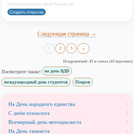
© Принадлежит сайту. Автор: Пивовар С.М.
Создать открытку
Следующая страница →
1
2
3
→
Поздравлений: 45 в стихах (43 коротких)
на день ВДВ
Посмотрите также:
международный день студентов
Покров
На День народного единства
С днём психолога
Всемирный день мотоциклиста
На День танкиста