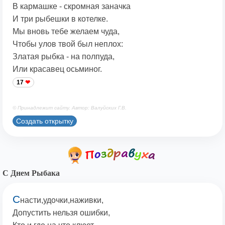
В кармашке - скромная заначка
И три рыбешки в котелке.
Мы вновь тебе желаем чуда,
Чтобы улов твой был неплох:
Златая рыбка - на полпуда,
Или красавец осьминог.
17
© Принадлежит сайту. Автор: Валуйских Г.В.
Создать открытку
С Днем Рыбака
С
насти,удочки,наживки,
Допустить нельзя ошибки,