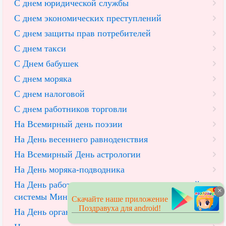
С днем юридической службы
С днем экономических преступлений
С днем защиты прав потребителей
С днем такси
С Днем бабушек
С днем моряка
С днем налоговой
С днем работников торговли
На Всемирный день поэзии
На День весеннего равноденствия
На Всемирный День астрологии
На День моряка-подводника
На День работников уголовно-исполнительной
×
системы Минюста РФ
Скачайте наше приложение
Поздравуха для android!
На День органов наркоконтроля