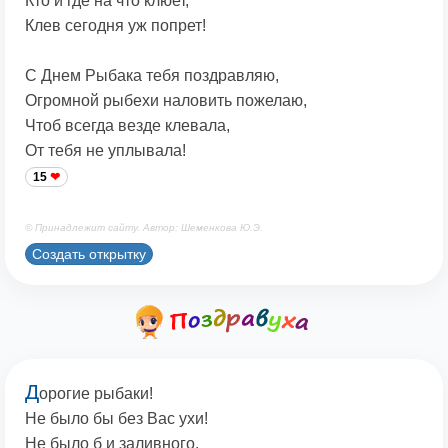
Кто и где на что клюет,
Клев сегодня уж попрет!
С Днем Рыбака тебя поздравляю,
Огромной рыбехи наловить пожелаю,
Чтоб всегда везде клевала,
От тебя не уплывала!
15
© Принадлежит сайту. Автор: Шеменкова Ю.Э.
Создать открытку
Д
орогие рыбаки!
Не было бы без Вас ухи!
Не было б и заливного,