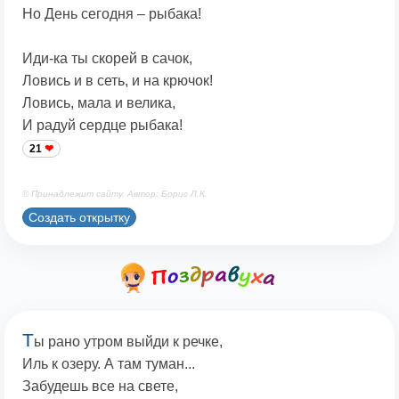
Но День сегодня – рыбака!
Иди-ка ты скорей в сачок,
Ловись и в сеть, и на крючок!
Ловись, мала и велика,
И радуй сердце рыбака!
21
© Принадлежит сайту. Автор: Борис Л.К.
Создать открытку
Т
ы рано утром выйди к речке,
Иль к озеру. А там туман...
Забудешь все на свете,