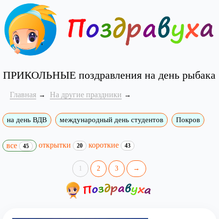
ПРИКОЛЬНЫЕ поздравления на день рыбака
Главная
На другие праздники
на день ВДВ
международный день студентов
Покров
открытки
короткие
все
20
43
45
1
2
3
→