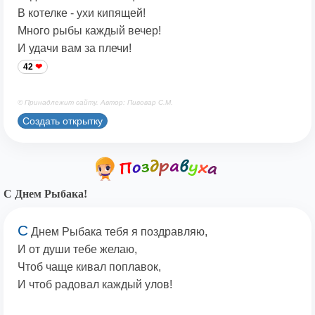
В котелке - ухи кипящей!
Много рыбы каждый вечер!
И удачи вам за плечи!
42
© Принадлежит сайту. Автор: Пивовар С.М.
Создать открытку
С Днем Рыбака!
С
Днем Рыбака тебя я поздравляю,
И от души тебе желаю,
Чтоб чаще кивал поплавок,
И чтоб радовал каждый улов!