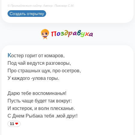
© Принадлежит сайту. Автор: Пивовар С.М.
Создать открытку
К
остер горит от комаров,
Под чай ведутся разговоры,
Про страшных щук, про осетров,
У каждого -улова горы.
Дарю тебе воспоминанья!
Пусть чаще будет так вокруг:
И костерок, и волн плесканье.
С Днем Рыбака тебя ,мой друг!
11