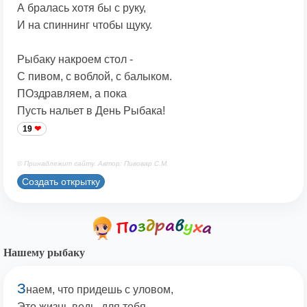
А бралась хотя бы с руку,
И на спиннинг чтобы щуку.
Рыбаку накроем стол -
С пивом, с воблой, с балыком.
ПОздравляем, а пока
Пусть нальет в День Рыбака!
19
© Принадлежит сайту. Автор: Пивовар С.М.
Создать открытку
Нашему рыбаку
З
наем, что придешь с уловом,
Это жизнь ведь, для тебя,