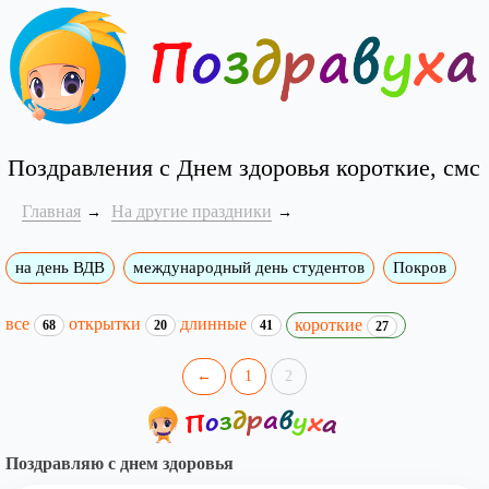
Поздравления с Днем здоровья короткие, смс
Главная
На другие праздники
на день ВДВ
международный день студентов
Покров
все
открытки
длинные
короткие
68
20
41
27
←
1
2
Поздравляю с днем здоровья