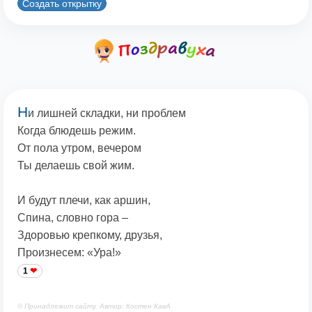
Создать открытку
Н
и лишней складки, ни проблем
Когда блюдешь режим.
От пола утром, вечером
Ты делаешь свой жим.
И будут плечи, как аршин,
Спина, словно гора –
Здоровью крепкому, друзья,
Произнесем: «Ура!»
1
© Принадлежит сайту. Автор: Костен КавА