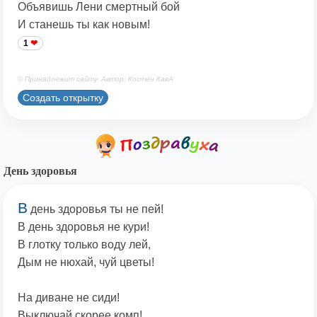
Объявишь Лени смертный бой
И станешь ты как новым!
1
© Принадлежит сайту. Автор: Костен КавА
Создать открытку
День здоровья
В
день здоровья ты не пей!
В день здоровья не кури!
В глотку только воду лей,
Дым не нюхай, чуй цветы!
На диване не сиди!
Выключай скорее комп!