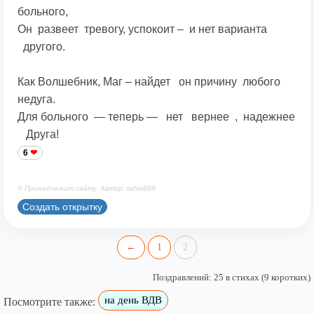
больного,
Он развеет тревогу, успокоит – и нет варианта
другого.
Как Волшебник, Маг – найдет он причину любого
недуга.
Для больного — теперь — нет вернее , надежнее
Друга!
6
© Принадлежит сайту. Автор: tahia888
Создать открытку
←
1
2
Поздравлений: 25 в стихах (9 коротких)
на день ВДВ
Посмотрите также: