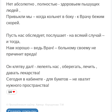
Нет абсолютно , полностью - здоровьем пышущих
людей ,
Привыкли мы – когда кольнет в боку - к Врачу бежим
скорей.
Пусть нас обследует, послушает - на всякий случай –
и тогда,
Нам хорошо – ведь Врач! – больному своему не
причинит вреда!
Он клятву дал! - лелеять нас , оберегать, лечить ,
давать лекарства!
Сегодня в кабинете - для букетов – не хватит
нужного пространства!
14
© Принадлежит сайту. Автор: Коршунова Т.М.
Создать открытку