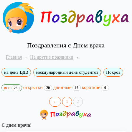
Поздравления с Днем врача
Главная
На другие праздники
на день ВДВ
международный день студентов
Покров
открытки
длинные
короткие
все
20
16
9
25
←
1
2
С днем врача!