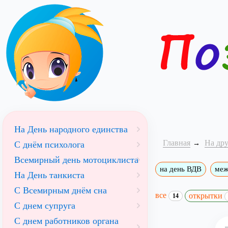
На День народного единства
Главная
На др
С днём психолога
Всемирный день мотоциклиста
на день ВДВ
меж
На День танкиста
С Всемирным днём сна
все
открытки
14
С днем супруга
С днем работников органа