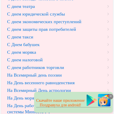
С днем театра
С днем юридической службы
С днем экономических преступлений
С днем защиты прав потребителей
С днем такси
С Днем бабушек
С днем моряка
С днем налоговой
С днем работников торговли
На Всемирный день поэзии
На День весеннего равноденствия
На Всемирный День астрологии
×
На День моряка-подводника
Скачайте наше приложение
Поздравуха для android!
На День работников уголовно-исполнительной
системы Минюста РФ