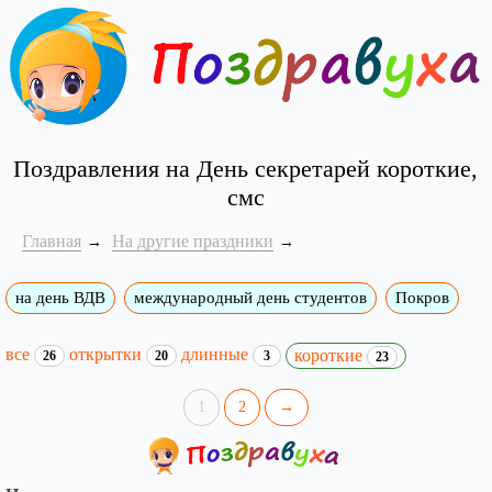
Поздравления на День секретарей короткие,
смс
Главная
На другие праздники
на день ВДВ
международный день студентов
Покров
все
открытки
длинные
короткие
26
20
3
23
1
2
→