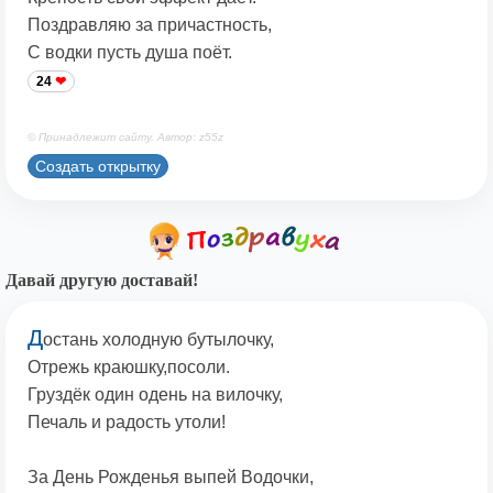
Поздравляю за причастность,
С водки пусть душа поёт.
24
© Принадлежит сайту. Автор: z55z
Создать открытку
Давай другую доставай!
Д
остань холодную бутылочку,
Отрежь краюшку,посоли.
Груздёк один одень на вилочку,
Печаль и радость утоли!
За День Рожденья выпей Водочки,