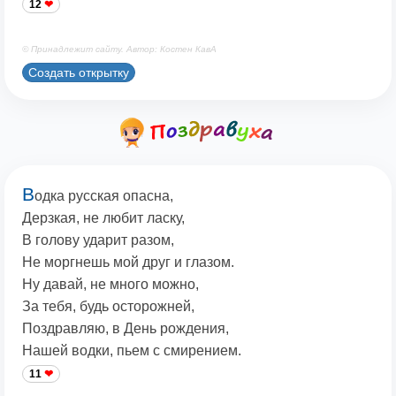
12
© Принадлежит сайту. Автор: Костен КавА
Создать открытку
В
одка русская опасна,
Дерзкая, не любит ласку,
В голову ударит разом,
Не моргнешь мой друг и глазом.
Ну давай, не много можно,
За тебя, будь осторожней,
Поздравляю, в День рождения,
Нашей водки, пьем с смирением.
11