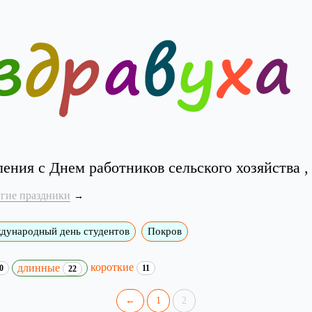
ения с Днем работников сельского хозяйства 
угие праздники
дународный день студентов
Покров
короткие
длинные
0
11
22
←
1
2