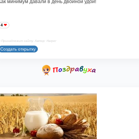
Как минимум давали в день двойной удой!
4
 Принадлежит сайту. Автор: Harper
Создать открытку