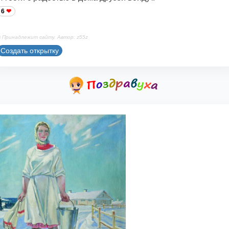
6
 Принадлежит сайту. Автор: z55z
Создать открытку