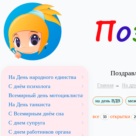
Поздравл
На День народного единства
Главная
На др
С днём психолога
Всемирный день мотоциклиста
на день ВДВ
меж
На День танкиста
С Всемирным днём сна
все
открытки
33
2
С днем супруга
С днем работников органа