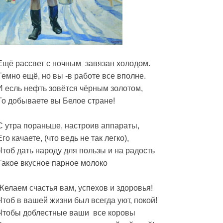
Ещё рассвет с ночным завязан холодом.
Темно ещё, но вы -в работе все вполне.
И есль нефть зовётся чёрным золотом,
То добываете вы Белое стране!
С утра пораньше, настроив аппараты,
Его качаете, (что ведь не так легко),
Чтоб дать народу для пользы и на радость
Такое вкусное парное молоко
Желаем счастья вам, успехов и здоровья!
Чтоб в вашей жизни был всегда уют, покой!
Чтобы доблестные ваши все коровы