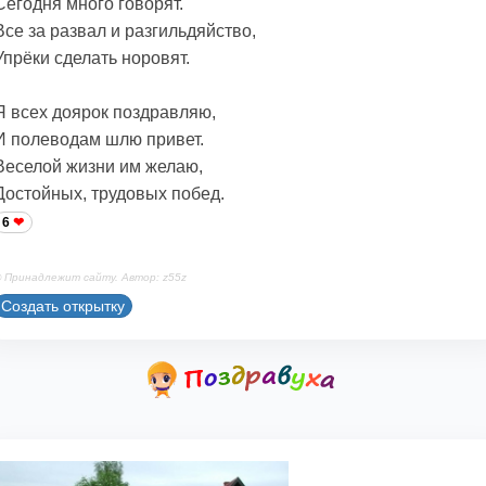
Сегодня много говорят.
Все за развал и разгильдяйство,
Упрёки сделать норовят.
Я всех доярок поздравляю,
И полеводам шлю привет.
Веселой жизни им желаю,
Достойных, трудовых побед.
6
 Принадлежит сайту. Автор: z55z
Создать открытку