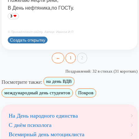
Пожелаю нефти реки,
В День нефтяника,по ГОСТу.
3
© Принадлежит сайту. Автор: Иванов И.П.
Создать открытку
←
1
2
Поздравлений: 32 в стихах (31 коротких)
на день ВДВ
Посмотрите также:
международный день студентов
Покров
На День народного единства
С днём психолога
Всемирный день мотоциклиста