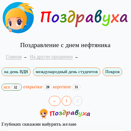
Поздравление с днем нефтяника
Главная
На другие праздники
на день ВДВ
международный день студентов
Покров
открытки
короткие
все
20
31
32
←
1
2
Глубоких скважин набурить желаю