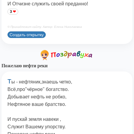
И Отчизне служить своей преданно!
3
© Принадлежит сайту. Автор: Елена Николаевна
Создать открытку
Пожелаю нефти реки
Т
ы - нефтяник,знаешь четко,
Всё,про"чёрное" богатство.
Добывает нефть не робко,
Нефтяное ваше братство.
И пускай земля навеки ,
Служит Вашему упорству.