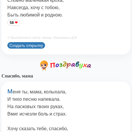
Словно маленькая кроха,
Навсегда, хочу с тобою,
Быть любимой и родною.
58
© Принадлежит сайту. Автор: Юкалевских Д.В.
Создать открытку
Спасибо, мама
М
еня ты, мама, колыхала,
И тихо песню напевала.
На ласковых твоих руках,
Вмиг исчезли боль и страх.
Хочу сказать тебе, спасибо,