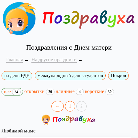
Поздравления с Днем матери
Главная
На другие праздники
на день ВДВ
международный день студентов
Покров
открытки
длинные
короткие
все
20
4
30
34
←
1
2
Любимой маме