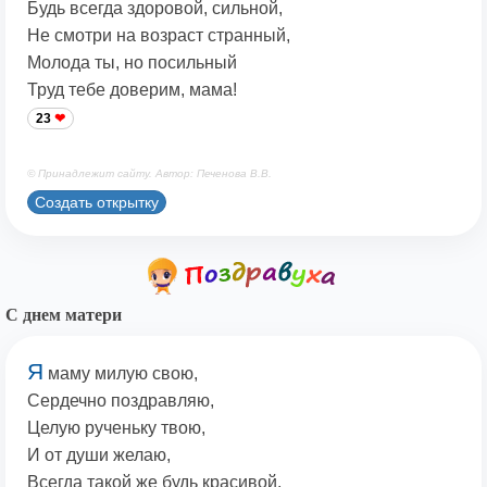
Будь всегда здоровой, сильной,
Не смотри на возраст странный,
Молода ты, но посильный
Труд тебе доверим, мама!
23
© Принадлежит сайту. Автор: Печенова В.В.
Создать открытку
С днем матери
Я
маму милую свою,
Сердечно поздравляю,
Целую рученьку твою,
И от души желаю,
Всегда такой же будь красивой,