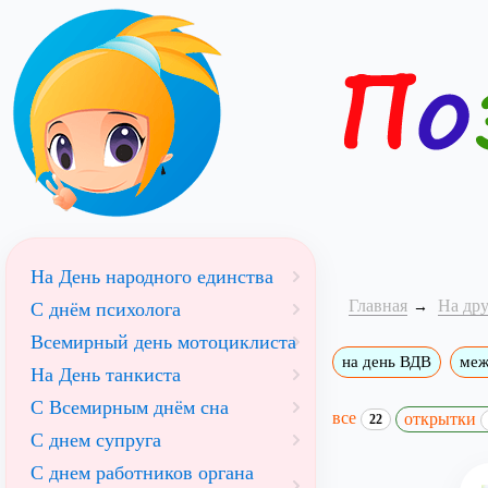
На День народного единства
Главная
На др
С днём психолога
Всемирный день мотоциклиста
на день ВДВ
меж
На День танкиста
С Всемирным днём сна
все
открытки
22
С днем супруга
С днем работников органа