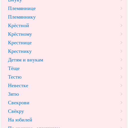
Племяннице
Племяннику
Крёстной
Крёстному
Крестнице
Крестнику
Детям и внукам
Тёще
Тестю
Невестке
Зятю
Свекрови
Свёкру
На юбилей