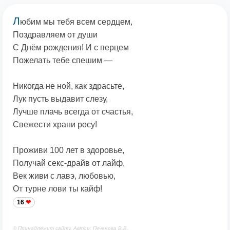
Л
юбим мы тебя всем сердцем,
Поздравляем от души
С Днём рождения! И с перцем
Пожелать тебе спешим —
Никогда не ной, как здрасьте,
Лук пусть выдавит слезу,
Лучше плачь всегда от счастья,
Свежести храни росу!
Проживи 100 лет в здоровье,
Получай секс-драйв от лайф,
Век живи с лавэ, любовью,
От турне лови ты кайф!
16
© Принадлежит сайту. Автор: Печенова В.В.