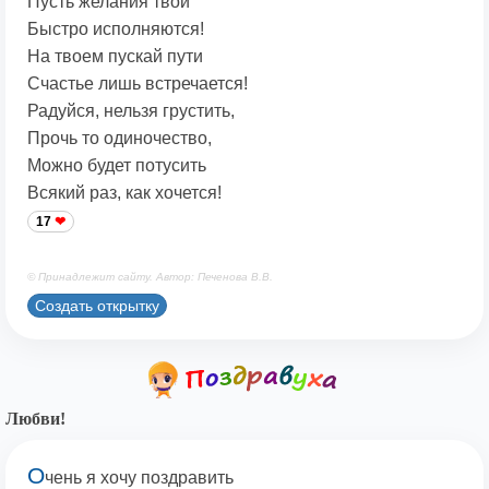
Пусть желания твои
Быстро исполняются!
На твоем пускай пути
Счастье лишь встречается!
Радуйся, нельзя грустить,
Прочь то одиночество,
Можно будет потусить
Всякий раз, как хочется!
17
© Принадлежит сайту. Автор: Печенова В.В.
Создать открытку
Любви!
О
чень я хочу поздравить