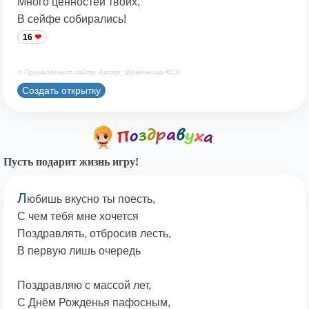
Много ценностей твоих,
В сейфе собирались!
16
© Принадлежит сайту. Автор: Шеменкова Ю.Э.
Создать открытку
Пусть подарит жизнь игру!
Л
юбишь вкусно ты поесть,
С чем тебя мне хочется
Поздравлять, отбросив лесть,
В первую лишь очередь
Поздравляю с массой лет,
С Днём Рожденья пафосным,