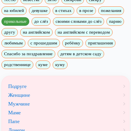
на юбилей
девушке
в стихах
в прозе
пожелания
прикольные
до слёз
своими словами до слёз
парню
другу
на английском
на английском с переводом
любимым
с прошедшим
ребёнку
приглашения
Спасибо за поздравление
детям в детском саду
родственнице
куме
куму
Подруге
Женщине
Мужчине
Маме
Папе
Дочери