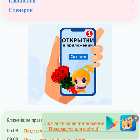
Извинения
Сценарии
×
Ближайшие праздники
Скачайте наше приложение
Поздравуха для android!
06.08
Поздравления с Днем Железнодорожных войск
09.08
Поздравления с Днем строителя