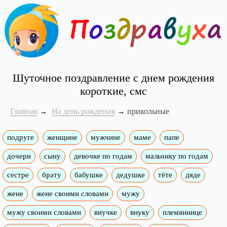
Шуточное поздравление с днем рождения
короткие, смс
Главная
На день рождения
прикольные
подруге
женщине
мужчине
маме
папе
дочери
сыну
девочке по годам
мальчику по годам
сестре
брату
бабушке
дедушке
тёте
дяде
жене
жене своими словами
мужу
мужу своими словами
внучке
внуку
племяннице