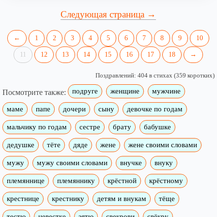
Следующая страница →
←
1
2
3
4
5
6
7
8
9
10
11
12
13
14
15
16
17
18
→
Поздравлений: 404 в стихах (359 коротких)
подруге
женщине
мужчине
Посмотрите также:
маме
папе
дочери
сыну
девочке по годам
мальчику по годам
сестре
брату
бабушке
дедушке
тёте
дяде
жене
жене своими словами
мужу
мужу своими словами
внучке
внуку
племяннице
племяннику
крёстной
крёстному
крестнице
крестнику
детям и внукам
тёще
тестю
невестке
зятю
свекрови
свёкру