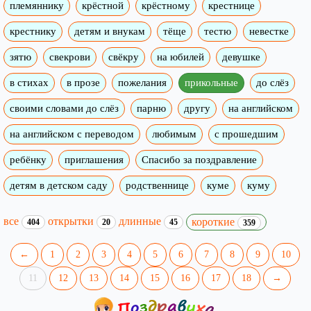
племяннику
крёстной
крёстному
крестнице
крестнику
детям и внукам
тёще
тестю
невестке
зятю
свекрови
свёкру
на юбилей
девушке
в стихах
в прозе
пожелания
прикольные
до слёз
своими словами до слёз
парню
другу
на английском
на английском с переводом
любимым
с прошедшим
ребёнку
приглашения
Спасибо за поздравление
детям в детском саду
родственнице
куме
куму
все
открытки
длинные
короткие
404
20
45
359
←
1
2
3
4
5
6
7
8
9
10
11
12
13
14
15
16
17
18
→