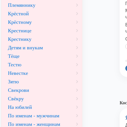
Племяннику
Крёстной
Крёстному
Крестнице
Крестнику
Детям и внукам
Тёще
©
Тестю
Невестке
Зятю
Свекрови
Свёкру
Кос
На юбилей
По именам - мужчинам
По именам - женщинам