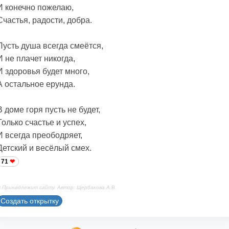
И конечно пожелаю,
Счастья, радости, добра.
Пусть душа всегда смеётся,
И не плачет никогда,
И здоровья будет много,
А остальное ерунда.
В доме горя пусть не будет,
Только счастье и успех,
И всегда преободряет,
Детский и весёлый смех.
71
 Принадлежит сайту. Автор: Щербакова А.В.
Создать открытку