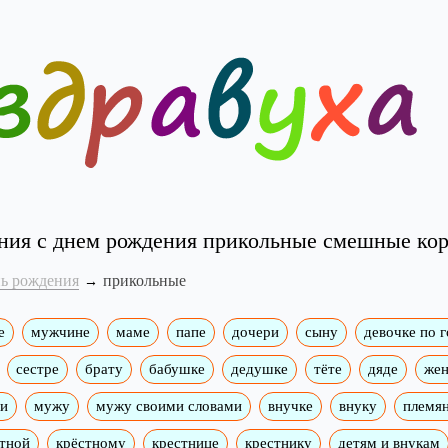
ния с днем рождения прикольные смешные кор
нь рождения
прикольные
е
мужчине
маме
папе
дочери
сыну
девочке по 
сестре
брату
бабушке
дедушке
тёте
дяде
жен
ми
мужу
мужу своими словами
внучке
внуку
племя
тной
крёстному
крестнице
крестнику
детям и внукам