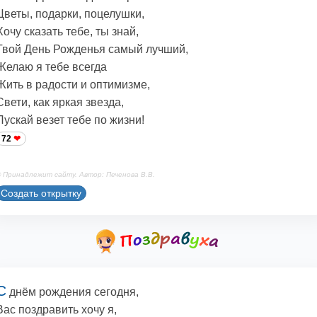
Цветы, подарки, поцелушки,
Хочу сказать тебе, ты знай,
Твой День Рожденья самый лучший,
Желаю я тебе всегда
Жить в радости и оптимизме,
Свети, как яркая звезда,
Пускай везет тебе по жизни!
72
 Принадлежит сайту. Автор: Печенова В.В.
Создать открытку
С
днём рождения сегодня,
Вас поздравить хочу я,