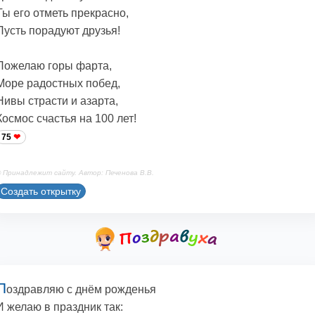
Ты его отметь прекрасно,
Пусть порадуют друзья!
Пожелаю горы фарта,
Море радостных побед,
Нивы страсти и азарта,
Космос счастья на 100 лет!
75
 Принадлежит сайту. Автор: Печенова В.В.
Создать открытку
П
оздравляю с днём рожденья
И желаю в праздник так: