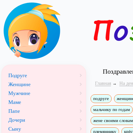
Поздравле
Подруге
Главная
На де
Женщине
Мужчине
подруге
женщин
Маме
мальчику по годам
Папе
Дочери
жене своими слова
Сыну
племяннику
крёс