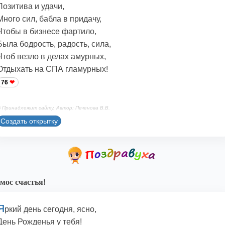
Позитива и удачи,
Много сил, бабла в придачу,
Чтобы в бизнесе фартило,
Была бодрость, радость, сила,
Чтоб везло в делах амурных,
Отдыхать на СПА гламурных!
76
 Принадлежит сайту. Автор: Печенова В.В.
Создать открытку
мос счастья!
Я
ркий день сегодня, ясно,
День Рожденья у тебя!