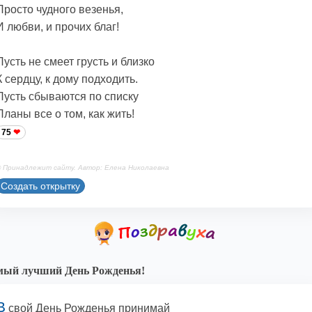
Просто чудного везенья,
И любви, и прочих благ!
Пусть не смеет грусть и близко
К сердцу, к дому подходить.
Пусть сбываются по списку
Планы все о том, как жить!
75
 Принадлежит сайту. Автор: Елена Николаевна
Создать открытку
ый лучший День Рожденья!
В
свой День Рожденья принимай