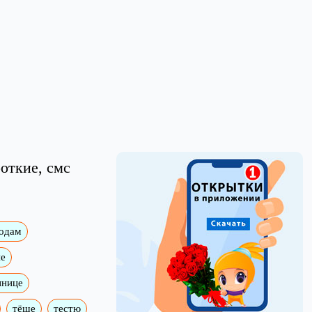
откие, смс
годам
е
ннице
тёще
тестю