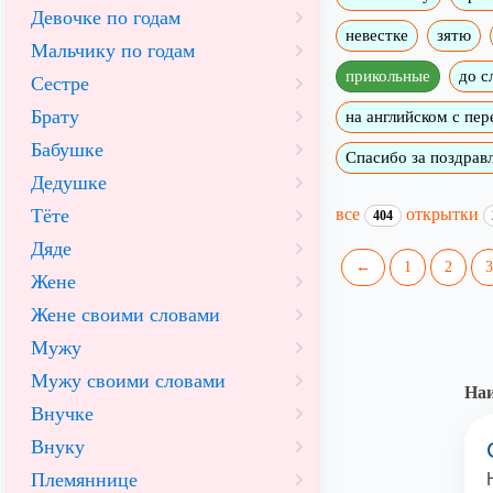
Девочке по годам
невестке
зятю
Мальчику по годам
прикольные
до с
Сестре
Брату
на английском с пе
Бабушке
Спасибо за поздрав
Дедушке
все
открытки
Тёте
404
Дяде
←
1
2
3
Жене
Жене своими словами
Мужу
Мужу своими словами
На
Внучке
Внуку
Племяннице