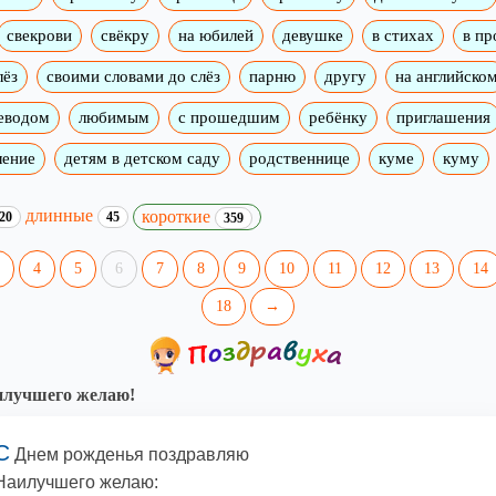
свекрови
свёкру
на юбилей
девушке
в стихах
в пр
лёз
своими словами до слёз
парню
другу
на английско
реводом
любимым
с прошедшим
ребёнку
приглашения
ление
детям в детском саду
родственнице
куме
куму
длинные
короткие
20
45
359
4
5
6
7
8
9
10
11
12
13
14
18
→
илучшего желаю!
С
Днем рожденья поздравляю
Наилучшего желаю: