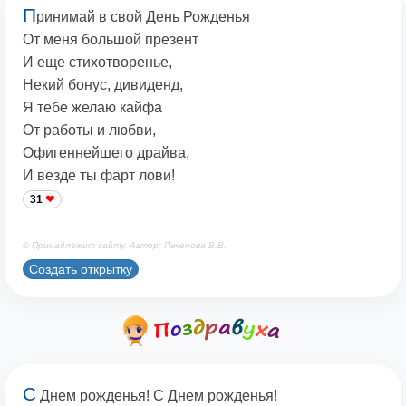
П
ринимай в свой День Рожденья
От меня большой презент
И еще стихотворенье,
Некий бонус, дивиденд,
Я тебе желаю кайфа
От работы и любви,
Офигеннейшего драйва,
И везде ты фарт лови!
31
© Принадлежит сайту. Автор: Печенова В.В.
Создать открытку
C
Днем рожденья! С Днем рожденья!