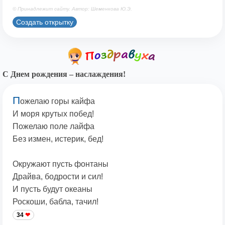
© Принадлежит сайту. Автор: Шеменкова Ю.Э.
Создать открытку
С Днем рождения – наслаждения!
П
ожелаю горы кайфа
И моря крутых побед!
Пожелаю поле лайфа
Без измен, истерик, бед!
Окружают пусть фонтаны
Драйва, бодрости и сил!
И пусть будут океаны
Роскоши, бабла, тачил!
34