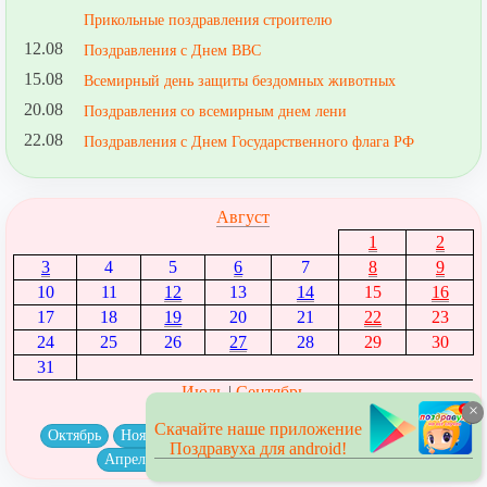
Прикольные поздравления строителю
12.08
Поздравления с Днем ВВС
15.08
Всемирный день защиты бездомных животных
20.08
Поздравления со всемирным днем лени
22.08
Поздравления с Днем Государственного флага РФ
Август
1
2
3
4
5
6
7
8
9
10
11
12
13
14
15
16
17
18
19
20
21
22
23
24
25
26
27
28
29
30
31
← Июль
|
Сентябрь →
×
Скачайте наше приложение
Октябрь
Ноябрь
Декабрь
Январь
Февраль
Март
Поздравуха для android!
Апрель
Май
Июнь
Июль
Август