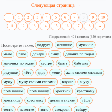
Следующая страница →
←
1
2
3
4
5
6
7
8
9
10
11
12
13
14
15
16
17
18
→
Поздравлений: 404 в стихах (359 коротких)
подруге
женщине
мужчине
Посмотрите также:
маме
папе
дочери
сыну
девочке по годам
мальчику по годам
сестре
брату
бабушке
дедушке
тёте
дяде
жене
жене своими словами
мужу
мужу своими словами
внучке
внуку
племяннице
племяннику
крёстной
крёстному
крестнице
крестнику
детям и внукам
тёще
тестю
невестке
зятю
свекрови
свёкру