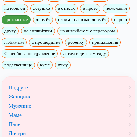
на юбилей
девушке
в стихах
в прозе
пожелания
прикольные
до слёз
своими словами до слёз
парню
другу
на английском
на английском с переводом
любимым
с прошедшим
ребёнку
приглашения
Спасибо за поздравление
детям в детском саду
родственнице
куме
куму
Подруге
Женщине
Мужчине
Маме
Папе
Дочери