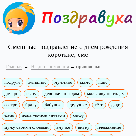
Смешные поздравление с днем рождения
короткие, смс
Главная
На день рождения
прикольные
подруге
женщине
мужчине
маме
папе
дочери
сыну
девочке по годам
мальчику по годам
сестре
брату
бабушке
дедушке
тёте
дяде
жене
жене своими словами
мужу
мужу своими словами
внучке
внуку
племяннице