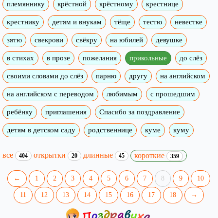
племяннику
крёстной
крёстному
крестнице
крестнику
детям и внукам
тёще
тестю
невестке
зятю
свекрови
свёкру
на юбилей
девушке
в стихах
в прозе
пожелания
прикольные
до слёз
своими словами до слёз
парню
другу
на английском
на английском с переводом
любимым
с прошедшим
ребёнку
приглашения
Спасибо за поздравление
детям в детском саду
родственнице
куме
куму
все
открытки
длинные
короткие
404
20
45
359
←
1
2
3
4
5
6
7
8
9
10
11
12
13
14
15
16
17
18
→