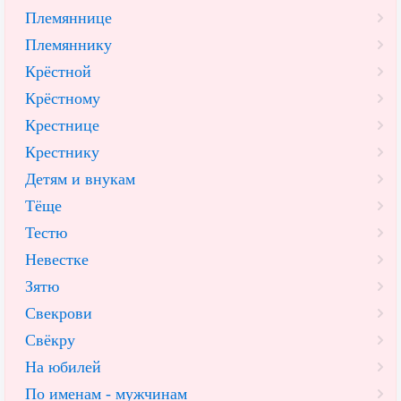
Племяннице
Племяннику
Крёстной
Крёстному
Крестнице
Крестнику
Детям и внукам
Тёще
Тестю
Невестке
Зятю
Свекрови
Свёкру
На юбилей
По именам - мужчинам