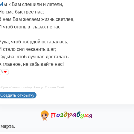
М
ы к Вам спешили и летели,
Но смс быстрее нас:
В нем Вам желаем жизнь светлее,
И чтоб огонь в глазах не гас!
Рука, чтоб твёрдой оставалась,
И стало сил чеканить шаг;
Судьба, чтоб лучшая досталась...
А главное, не забывайте нас!
3
 Принадлежит сайту. Автор: Костен КавА
Создать открытку
 марта.