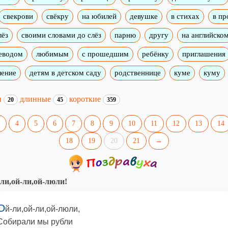
свекрови
свёкру
на юбилей
девушке
в стихах
в пр
лёз
своими словами до слёз
парню
другу
на английско
реводом
любимым
с прошедшим
ребёнку
приглашения
ление
детям в детском саду
родственнице
куме
куму
и
длинные
короткие
20
45
359
4
5
6
7
8
9
10
11
12
13
14
18
19
20
21
→
ли,ой-ли,ой-люли!
О
й-ли,ой-ли,ой-люли,
Собирали мы рубли