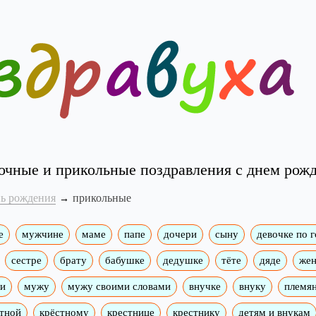
чные и прикольные поздравления с днем рож
нь рождения
прикольные
е
мужчине
маме
папе
дочери
сыну
девочке по 
сестре
брату
бабушке
дедушке
тёте
дяде
жен
ми
мужу
мужу своими словами
внучке
внуку
племя
тной
крёстному
крестнице
крестнику
детям и внукам