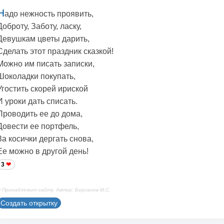
Н
адо нежность проявить,
Доброту, Заботу, ласку,
Девушкам цветы дарить,
Сделать этот праздник сказкой!
Можно им писать записки,
Шоколадки покупать,
Угостить скорей ириской
И уроки дать списать.
Проводить ее до дома,
Довести ее портфель,
За косички дергать снова,
Ее можно в другой день!
3
 Принадлежит сайту. Автор: Берсанов М.С.
Создать открытку