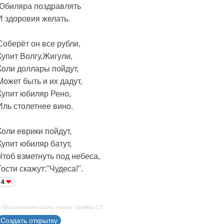
Юбиляра поздравлять
И здоровия желать.
Соберёт он все рубли,
Купит Волгу,Жигули,
Коли доллары пойдут,
Может быть и их дадут,
Купит юбиляр Рено,
Иль столетнее вино.
Коли еврики пойдут,
Купит юбиляр батут,
Чтоб взметнуть под небеса,
Гости скажут:"Чудеса!".
4
 Принадлежит сайту. Автор: Грачёва С.Г.
Создать открытку