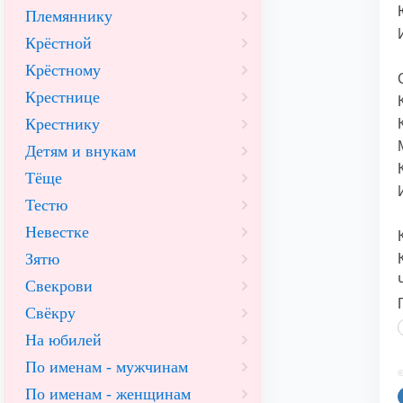
Племяннику
Крёстной
Крёстному
Крестнице
Крестнику
Детям и внукам
Тёще
Тестю
Невестке
Зятю
Свекрови
Свёкру
На юбилей
По именам - мужчинам
©
По именам - женщинам