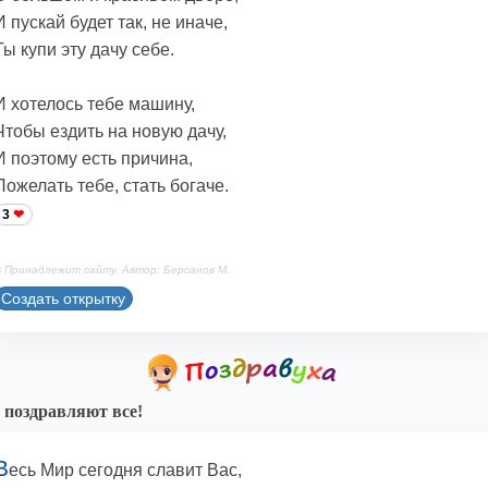
И пускай будет так, не иначе,
Ты купи эту дачу себе.
И хотелось тебе машину,
Чтобы ездить на новую дачу,
И поэтому есть причина,
Пожелать тебе, стать богаче.
3
 Принадлежит сайту. Автор: Берсанов М.
Создать открытку
 поздравляют все!
В
есь Мир сегодня славит Вас,