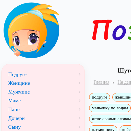
Шуто
Подруге
Главная
На де
Женщине
Мужчине
подруге
женщин
Маме
мальчику по годам
Папе
Дочери
жене своими слова
Сыну
племяннику
крёс