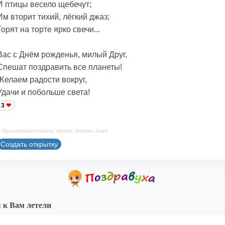
И птицы весело щебечут;
Им вторит тихий, лёгкий джаз;
Горят на торте ярко свечи...
Вас с Днём рожденья, милый Друг,
Спешат поздравить все планеты!
Желаем радости вокруг,
Удачи и побольше света!
3
 Принадлежит сайту. Автор: Костен КавА
Создать открытку
к Вам летели