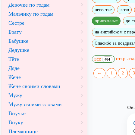
Девочке по годам
невестке
зятю
Мальчику по годам
прикольные
до с
Сестре
Брату
на английском с пе
Бабушке
Спасибо за поздрав
Дедушке
открытк
Тёте
все
404
Дяде
←
1
2
3
Жене
Жене своими словами
Мужу
Мужу своими словами
Ой-
Внучке
Внуку
Племяннице