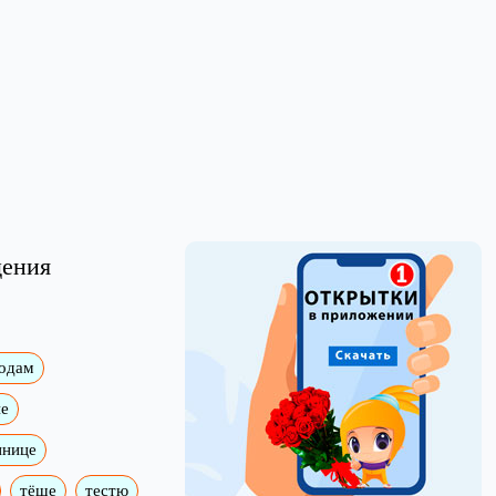
дения
годам
е
ннице
тёще
тестю