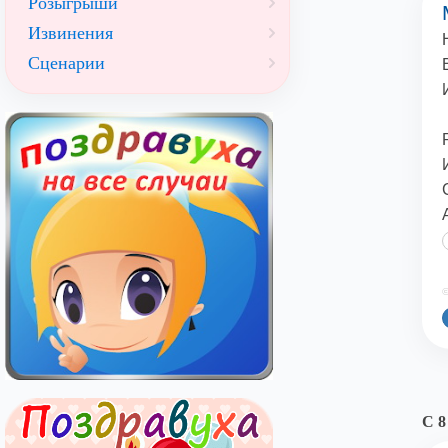
Розыгрыши
Извинения
Сценарии
©
С 8