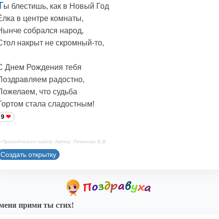
Т
ы блестишь, как в Новый Год
Ёлка в центре комнаты,
Нынче собрался народ,
Стол накрыт не скромный-то,
С Днем Рождения тебя
Поздравляем радостно,
Пожелаем, что судьба
Тортом стала сладостным!
9
 Принадлежит сайту. Автор: Печенова В.В.
Создать открытку
меня прими ты стих!