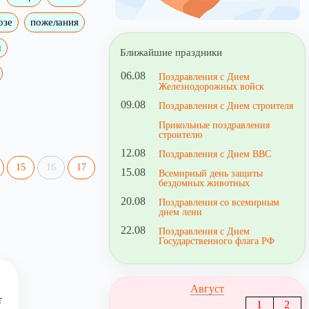
озе
пожелания
м
Ближайшие праздники
06.08
Поздравления с Днем
Железнодорожных войск
09.08
Поздравления с Днем строителя
Прикольные поздравления
строителю
12.08
Поздравления с Днем ВВС
15
16
17
15.08
Всемирный день защиты
бездомных животных
20.08
Поздравления со всемирным
днем лени
22.08
Поздравления с Днем
Государственного флага РФ
Август
т
1
2