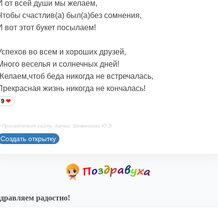
И от всей души мы желаем,
Чтобы счастлив(а) был(а)без сомнения,
И вот этот букет посылаем!
Успехов во всем и хороших друзей,
Много веселья и солнечных дней!
Желаем,чтоб беда никогда не встречалась,
Прекрасная жизнь никогда не кончалась!
9
 Принадлежит сайту. Автор: Шеменкова Ю.Э.
Создать открытку
дравляем радостно!