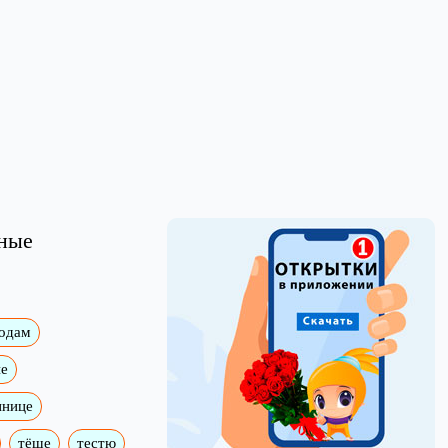
ьные
годам
е
ннице
тёще
тестю