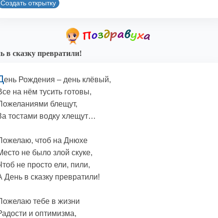
Создать открытку
ь в сказку превратили!
Д
ень Рождения – день клёвый,
Все на нём тусить готовы,
Пожеланиями блещут,
За тостами водку хлещут…
Пожелаю, чтоб на Днюхе
Место не было злой скуке,
Чтоб не просто ели, пили,
А День в сказку превратили!
Пожелаю тебе в жизни
Радости и оптимизма,