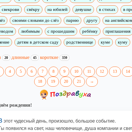
свекрови
свёкру
на юбилей
девушке
в стихах
в пр
лёз
своими словами до слёз
парню
другу
на английско
реводом
любимым
с прошедшим
ребёнку
приглашения
ление
детям в детском саду
родственнице
куме
куму
и
длинные
короткие
20
45
359
4
5
6
7
8
9
10
11
12
13
14
18
19
20
21
→
нём рождения!
В
этот чудесный день, произошло, большое событие.
Ты появился на свет, наш человечище, душа компании и све