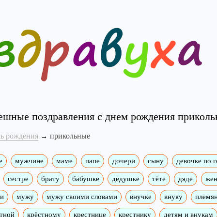
шные поздравления с днем рождения прикол
нь рождения
прикольные
е
мужчине
маме
папе
дочери
сыну
девочке по 
сестре
брату
бабушке
дедушке
тёте
дяде
жен
ми
мужу
мужу своими словами
внучке
внуку
племя
тной
крёстному
крестнице
крестнику
детям и внукам