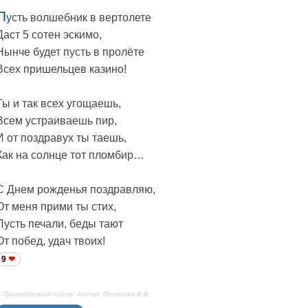
П
усть волшебник в вертолете
Даст 5 сотен эскимо,
Нынче будет пусть в пролёте
Всех пришельцев казино!
Ты и так всех угощаешь,
Всем устраиваешь пир,
И от поздравух ты таешь,
Как на солнце тот пломбир…
С Днем рожденья поздравляю,
От меня прими ты стих,
Пусть печали, беды тают
От побед, удач твоих!
9
 Принадлежит сайту. Автор: Печенова В.В.