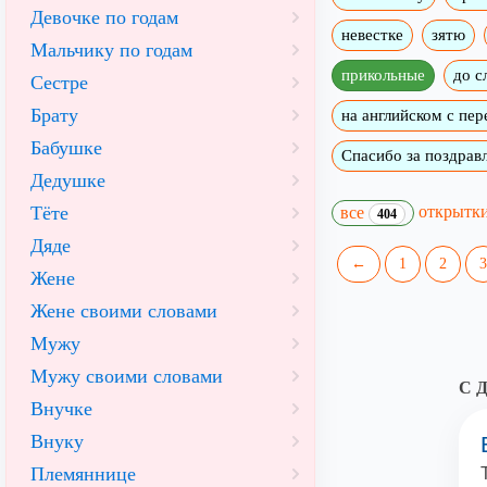
Девочке по годам
невестке
зятю
Мальчику по годам
прикольные
до с
Сестре
Брату
на английском с пе
Бабушке
Спасибо за поздрав
Дедушке
открытк
Тёте
все
404
Дяде
←
1
2
3
Жене
Жене своими словами
Мужу
Мужу своими словами
С Д
Внучке
Внуку
Племяннице