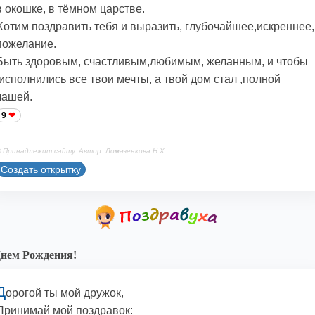
в окошке, в тёмном царстве.
Хотим поздравить тебя и выразить, глубочайшее,искреннее,
пожелание.
Быть здоровым, счастливым,любимым, желанным, и чтобы
,исполнились все твои мечты, а твой дом стал ,полной
чашей.
9
 Принадлежит сайту. Автор: Ломаченкова Н.Х.
Создать открытку
нем Рождения!
Д
орогой ты мой дружок,
Принимай мой поздравок: