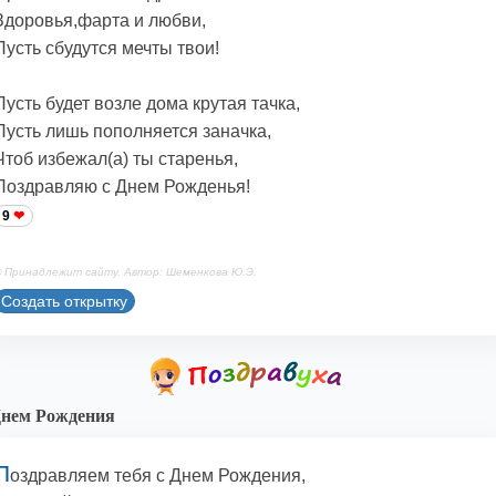
Здоровья,фарта и любви,
Пусть сбудутся мечты твои!
Пусть будет возле дома крутая тачка,
Пусть лишь пополняется заначка,
Чтоб избежал(а) ты старенья,
Поздравляю с Днем Рожденья!
9
 Принадлежит сайту. Автор: Шеменкова Ю.Э.
Создать открытку
нем Рождения
П
оздравляем тебя с Днем Рождения,