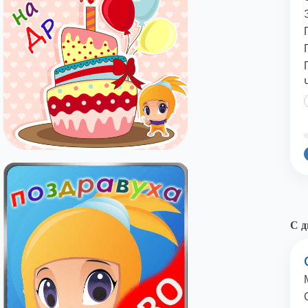
©
С д