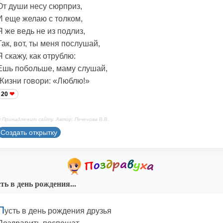
От души несу сюрприз,
И еще желаю с толком,
Я же ведь не из подлиз,
Так, вот, ты меня послушай,
Я скажу, как отрублю:
Ешь побольше, маму слушай,
Жизни говори: «Люблю!»
20
 Принадлежит сайту. Автор: Печенова В.В.
Создать открытку
ть в день рождения...
П
усть в день рождения друзья