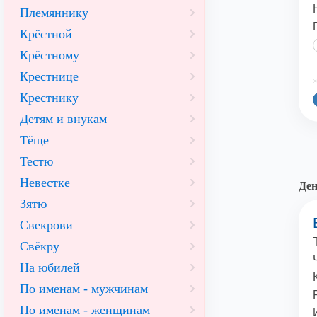
Племяннику
Крёстной
Крёстному
Крестнице
©
Крестнику
Детям и внукам
Тёще
Тестю
Невестке
Ден
Зятю
Свекрови
Свёкру
На юбилей
По именам - мужчинам
По именам - женщинам