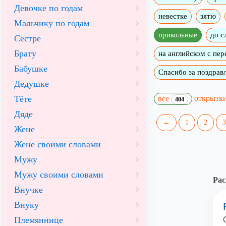
Девочке по годам
невестке
зятю
Мальчику по годам
прикольные
до с
Сестре
Брату
на английском с пе
Бабушке
Спасибо за поздрав
Дедушке
открытк
Тёте
все
404
Дяде
←
1
2
3
Жене
Жене своими словами
Мужу
Мужу своими словами
Рас
Внучке
Внуку
Племяннице