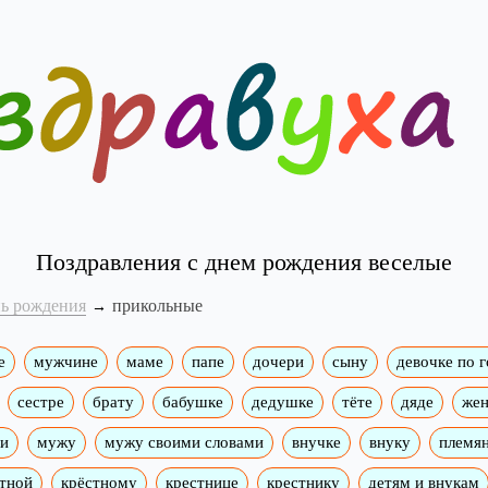
Поздравления с днем рождения веселые
нь рождения
прикольные
е
мужчине
маме
папе
дочери
сыну
девочке по 
сестре
брату
бабушке
дедушке
тёте
дяде
жен
ми
мужу
мужу своими словами
внучке
внуку
племя
тной
крёстному
крестнице
крестнику
детям и внукам