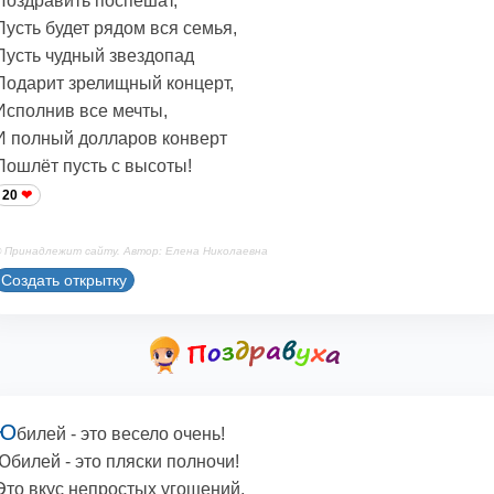
Поздравить поспешат,
Пусть будет рядом вся семья,
Пусть чудный звездопад
Подарит зрелищный концерт,
Исполнив все мечты,
И полный долларов конверт
Пошлёт пусть с высоты!
20
 Принадлежит сайту. Автор: Елена Николаевна
Создать открытку
Ю
билей - это весело очень!
Юбилей - это пляски полночи!
Это вкус непростых угощений,