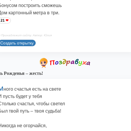
Бонусом построить сможешь
Дом картонный метра в три.
21
 Принадлежит сайту. Автор: Юлия
Создать открытку
ь Рожденья – жесть!
М
ного счастья есть на свете
И пусть будет у тебя
Столько счастья, чтобы светел
Был твой путь – твоя судьба!
Никогда не огорчайся,