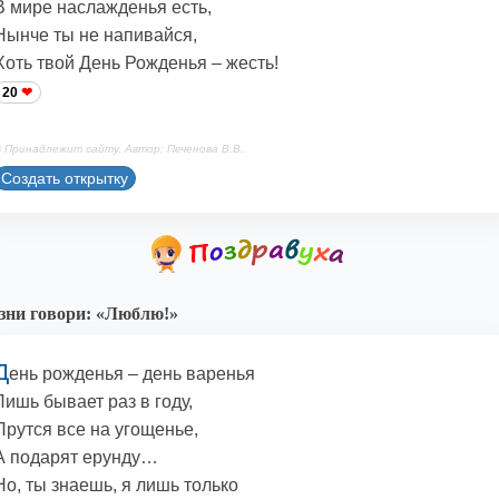
В мире наслажденья есть,
Нынче ты не напивайся,
Хоть твой День Рожденья – жесть!
20
 Принадлежит сайту. Автор: Печенова В.В.
Создать открытку
ни говори: «Люблю!»
Д
ень рожденья – день варенья
Лишь бывает раз в году,
Прутся все на угощенье,
А подарят ерунду…
Но, ты знаешь, я лишь только