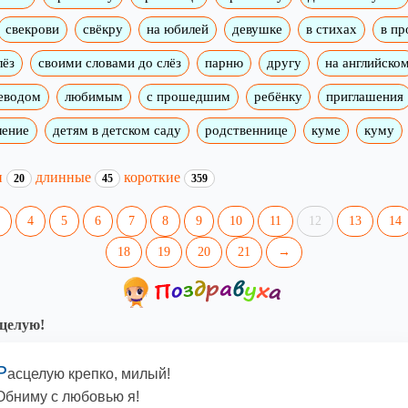
свекрови
свёкру
на юбилей
девушке
в стихах
в пр
лёз
своими словами до слёз
парню
другу
на английско
реводом
любимым
с прошедшим
ребёнку
приглашения
ление
детям в детском саду
родственнице
куме
куму
и
длинные
короткие
20
45
359
4
5
6
7
8
9
10
11
12
13
14
18
19
20
21
→
целую!
Р
асцелую крепко, милый!
Обниму с любовью я!