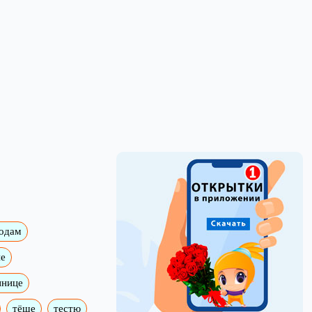
годам
е
ннице
тёще
тестю