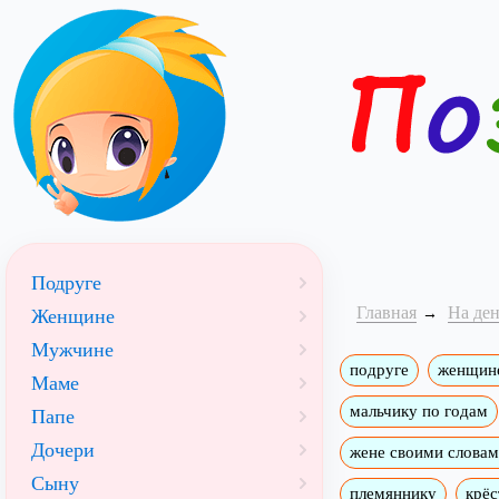
Подруге
Главная
На де
Женщине
Мужчине
подруге
женщин
Маме
мальчику по годам
Папе
Дочери
жене своими слова
Сыну
племяннику
крёс