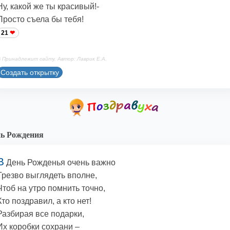
Ну, какой же ты красивый!-
Просто съела бы тебя!
21
 Принадлежит сайту. Автор: Лаврик Е.А.
Создать открытку
ь Рождения
В
День Рожденья очень важно
Трезво выглядеть вполне,
Чтоб на утро помнить точно,
Кто поздравил, а кто нет!
Разбирая все подарки,
Их коробки сохрани –