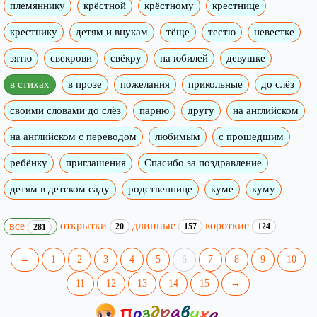
племяннику
крёстной
крёстному
крестнице
крестнику
детям и внукам
тёще
тестю
невестке
зятю
свекрови
свёкру
на юбилей
девушке
в стихах
в прозе
пожелания
прикольные
до слёз
своими словами до слёз
парню
другу
на английском
на английском с переводом
любимым
с прошедшим
ребёнку
приглашения
Спасибо за поздравление
детям в детском саду
родственнице
куме
куму
открытки
длинные
короткие
все
20
157
124
281
←
1
2
3
4
5
6
7
8
9
10
11
12
13
14
15
→