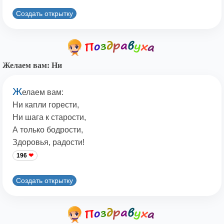
Создать открытку
Желаем вам: Hи
Ж
елаем вам:
Hи капли горести,
Hи шага к старости,
А только бодрости,
Здоровья, радости!
196
Создать открытку