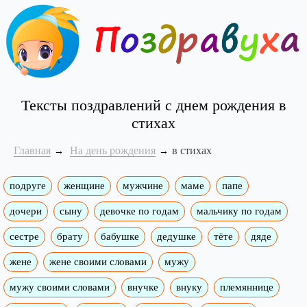
Тексты поздравлений с днем рождения в
стихах
Главная
На день рождения
в стихах
подруге
женщине
мужчине
маме
папе
дочери
сыну
девочке по годам
мальчику по годам
сестре
брату
бабушке
дедушке
тёте
дяде
жене
жене своими словами
мужу
мужу своими словами
внучке
внуку
племяннице