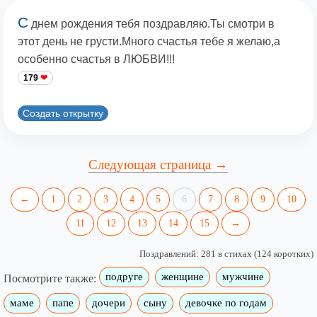
С
днем рождения тебя поздравляю.Ты смотри в
этот день не грусти.Много счастья тебе я желаю,а
особенно счастья в ЛЮБВИ!!!
179
Создать открытку
Следующая страница →
←
1
2
3
4
5
6
7
8
9
10
11
12
13
14
15
→
Поздравлений: 281 в стихах (124 коротких)
подруге
женщине
мужчине
Посмотрите также:
маме
папе
дочери
сыну
девочке по годам