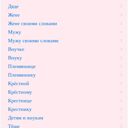
Дяде
Жене
Жене своими словами
Мужу
Мужу своими словами
Внучке
Внуку
Племяннице
Племяннику
Крёстной
Крёстному
Крестнице
Крестнику
Детям и внукам
Тёще