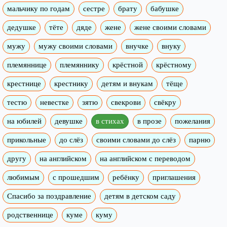
мальчику по годам
сестре
брату
бабушке
дедушке
тёте
дяде
жене
жене своими словами
мужу
мужу своими словами
внучке
внуку
племяннице
племяннику
крёстной
крёстному
крестнице
крестнику
детям и внукам
тёще
тестю
невестке
зятю
свекрови
свёкру
на юбилей
девушке
в стихах
в прозе
пожелания
прикольные
до слёз
своими словами до слёз
парню
другу
на английском
на английском с переводом
любимым
с прошедшим
ребёнку
приглашения
Спасибо за поздравление
детям в детском саду
родственнице
куме
куму