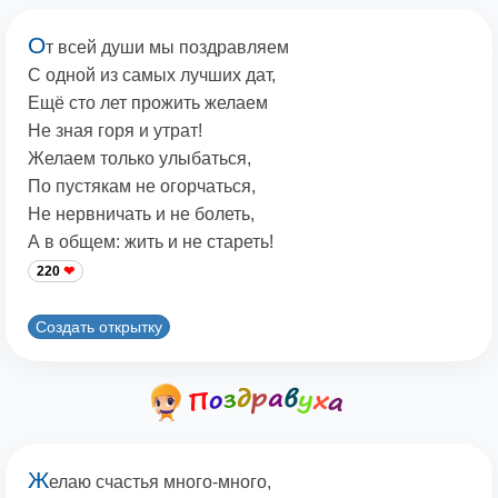
О
т всей души мы поздравляем
С одной из самых лучших дат,
Ещё сто лет прожить желаем
Hе зная горя и утрат!
Желаем только улыбаться,
По пустякам не огорчаться,
Hе нервничать и не болеть,
А в общем: жить и не стареть!
220
Создать открытку
Ж
елаю счастья много-много,