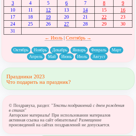
3
4
5
6
7
8
9
10
11
12
13
14
15
16
17
18
19
20
21
22
23
24
25
26
27
28
29
30
31
← Июль
|
Сентябрь →
Октябрь
Ноябрь
Декабрь
Январь
Февраль
Март
Апрель
Май
Июнь
Июль
Август
Праздники 2023
Что подарить на праздник?
© Поздравуха, раздел: "
Тексты поздравлений с днем рождения
в стихах
"
Авторские материалы! При использовании материалов
активная ссылка на сайт обязательна! Размещение
произведений на сайтах поздравлений не допускается.