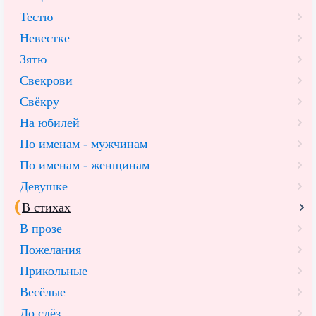
Тестю
Невестке
Зятю
Свекрови
Свёкру
На юбилей
По именам - мужчинам
По именам - женщинам
Девушке
В стихах
В прозе
Пожелания
Прикольные
Весёлые
До слёз