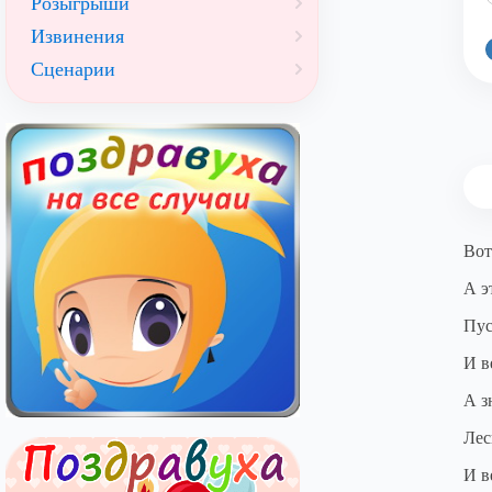
Розыгрыши
Извинения
Сценарии
Вот
А э
Пус
И в
А з
Лес
И в