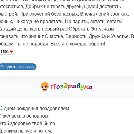
отоспаться, Добрых не терять друзей, Целей достигать
быстрей. Приключений безопасных, Впечатлений звонких,
ясных, Никогда не пролетать, Но парить, летать, летать!
Каждый день, как в первый раз Обретать Энтузиазм,
Узнавать, что значит Счастье, Верность, Дружба и Участье. 
общем, ты не подведи, Всё, что хочешь, обрети!
1501
Создать открытку
С
днём рожденья поздравляем
И желаем, в основном,
Чтоб здоровье твоё было
Крепким нынче и потом,