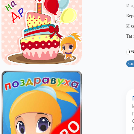
И л
Бер
И с
Ты 
12
Со