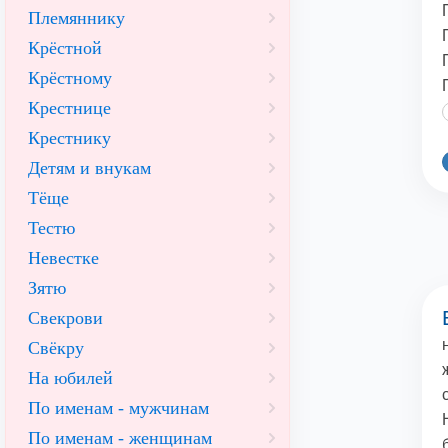
Племяннику
Крёстной
Крёстному
Крестнице
Крестнику
Детям и внукам
Тёще
Тестю
Невестке
Зятю
Свекрови
Свёкру
На юбилей
По именам - мужчинам
По именам - женщинам