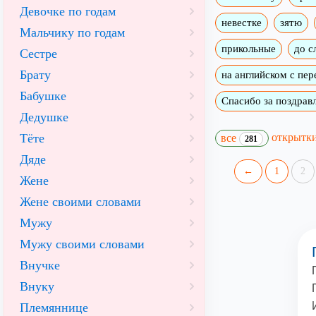
Девочке по годам
невестке
зятю
Мальчику по годам
прикольные
до с
Сестре
Брату
на английском с пе
Бабушке
Спасибо за поздрав
Дедушке
открытк
Тёте
все
281
Дяде
←
1
2
Жене
Жене своими словами
Мужу
Мужу своими словами
Внучке
Внуку
Племяннице