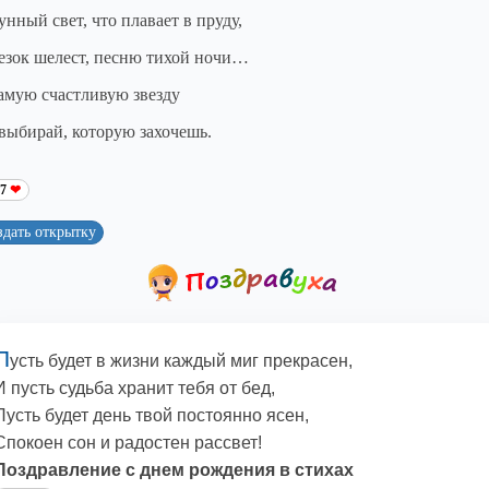
унный свет, что плавает в пруду,
езок шелест, песню тихой ночи…
амую счастливую звезду
выбирай, которую захочешь.
57
здать открытку
П
усть будет в жизни каждый миг прекрасен,
И пусть судьба хранит тебя от бед,
Пусть будет день твой постоянно ясен,
Спокоен сон и радостен рассвет!
Поздравление с днем рождения в стихах