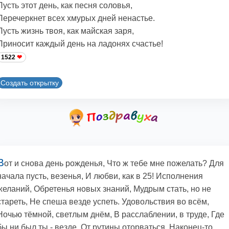
Пусть этот день, как песня соловья,
Перечеркнет всех хмурых дней ненастье.
Пусть жизнь твоя, как майская заря,
Приносит каждый день на ладонях счастье!
1522
Создать открытку
В
от и снова день рожденья, Что ж тебе мне пожелать? Для
начала пусть, везенья, И любви, как в 25! Исполнения
желаний, Обретенья новых знаний, Мудрым стать, но не
стареть, Не спеша везде успеть. Удовольствия во всём,
Ночью тёмной, светлым днём, В расслаблении, в труде, Где
бы ни был ты - везде. От рутины оторваться, Наконец-то