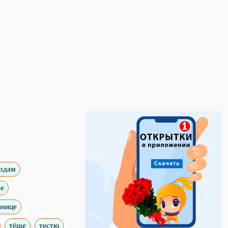
годам
е
ннице
тёще
тестю