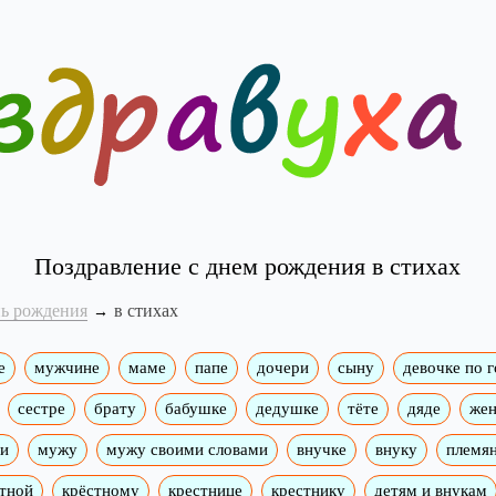
Поздравление с днем рождения в стихах
нь рождения
в стихах
е
мужчине
маме
папе
дочери
сыну
девочке по 
сестре
брату
бабушке
дедушке
тёте
дяде
жен
ми
мужу
мужу своими словами
внучке
внуку
племя
тной
крёстному
крестнице
крестнику
детям и внукам