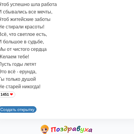
Чтоб успешно шла работа
И сбывались все мечты,
Чтоб житейские заботы
Hе стирали красоты!
Всё, что светлое есть,
И большое в судьбе,
Мы от чистого сердца
Желаем тебе!
Пусть годы летят
Это всё - ерунда,
Ты только душой
Hе старей никогда!
1451
Создать открытку