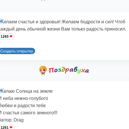
Ж
елаем счастья и здоровья! Желаем бодрости и сил! Чтоб
каждый день обычной жизни Вам только радость приносил.
1265
Создать открытку
Ж
елаю Солнца на земле
И неба нежно-голубого
Любви и радости тебе
И счастья самого земного!!!
Автор: Drag
1261