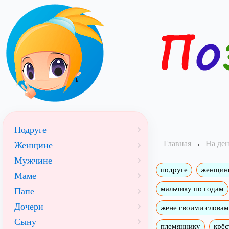
Подруге
Главная
На де
Женщине
Мужчине
подруге
женщин
Маме
мальчику по годам
Папе
Дочери
жене своими слова
Сыну
племяннику
крёс