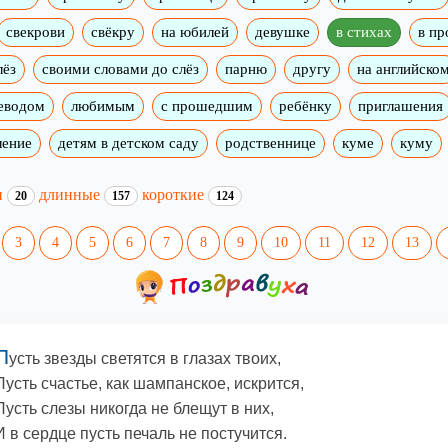
свекрови
свёкру
на юбилей
девушке
в стихах
в пр
лёз
своими словами до слёз
парню
другу
на английско
реводом
любимым
с прошедшим
ребёнку
приглашения
ление
детям в детском саду
родственнице
куме
куму
и
длинные
короткие
20
157
124
3
4
5
6
7
8
9
10
11
12
13
П
усть звезды светятся в глазах твоих,
Пусть счастье, как шампанское, искрится,
Пусть слезы никогда не блещут в них,
И в сердце пусть печаль не постучится.