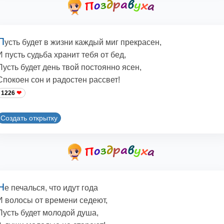
П
усть будет в жизни каждый миг прекрасен,
И пусть судьба хранит тебя от бед,
Пусть будет день твой постоянно ясен,
Спокоен сон и радостен рассвет!
1226
Создать открытку
H
е печалься, что идут года
И волосы от времени седеют,
Пусть будет молодой душа,