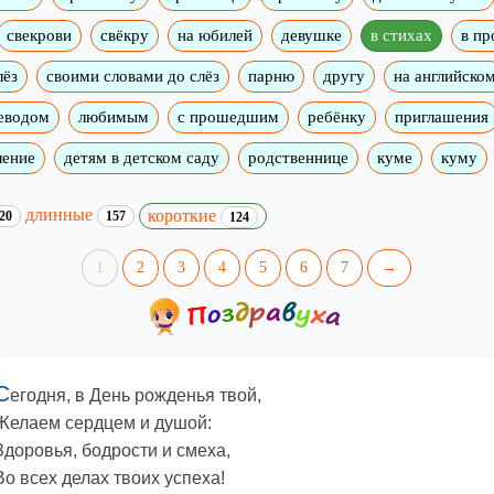
свекрови
свёкру
на юбилей
девушке
в стихах
в пр
лёз
своими словами до слёз
парню
другу
на английско
реводом
любимым
с прошедшим
ребёнку
приглашения
ление
детям в детском саду
родственнице
куме
куму
длинные
короткие
20
157
124
1
2
3
4
5
6
7
→
С
егодня, в День рожденья твой,
Желаем сердцем и душой:
Здоровья, бодрости и смеха,
Во всех делах твоих успеха!