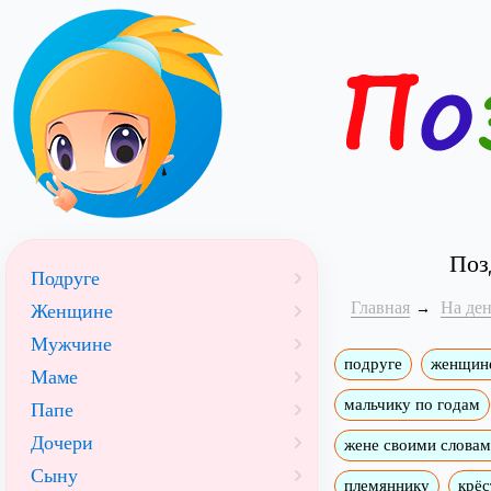
Поз
Подруге
Главная
На де
Женщине
Мужчине
подруге
женщин
Маме
мальчику по годам
Папе
Дочери
жене своими слова
Сыну
племяннику
крёс