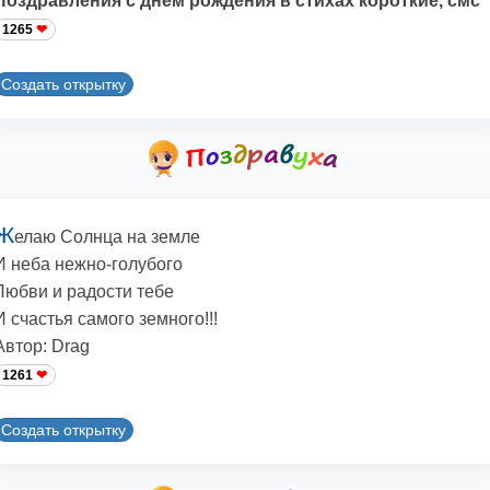
Поздравления с днём рождения в стихах короткие, смс
1265
Создать открытку
Ж
елаю Солнца на земле
И неба нежно-голубого
Любви и радости тебе
И счастья самого земного!!!
Автор: Drag
1261
Создать открытку