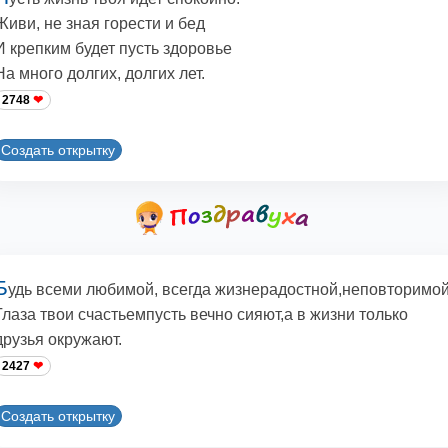
Живи, не зная горести и бед
И крепким будет пусть здоровье
На много долгих, долгих лет.
2748
Создать открытку
Б
удь всеми любимой, всегда жизнерадостной,неповторимой
Глаза твои счастьемпусть вечно сияют,а в жизни только
друзья окружают.
2427
Создать открытку