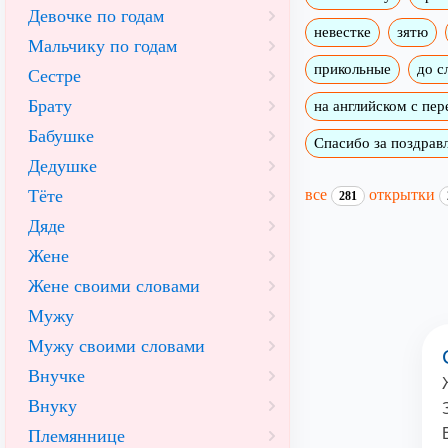
Девочке по годам
невестке
зятю
Мальчику по годам
прикольные
до с
Сестре
Брату
на английском с пе
Бабушке
Спасибо за поздрав
Дедушке
все
открытки
Тёте
281
Дяде
Жене
Жене своими словами
Мужу
Мужу своими словами
Внучке
Внуку
Племяннице