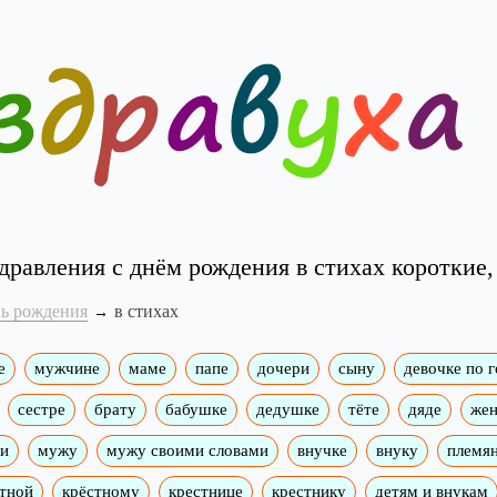
дравления с днём рождения в стихах короткие,
нь рождения
в стихах
е
мужчине
маме
папе
дочери
сыну
девочке по 
сестре
брату
бабушке
дедушке
тёте
дяде
жен
ми
мужу
мужу своими словами
внучке
внуку
племя
тной
крёстному
крестнице
крестнику
детям и внукам