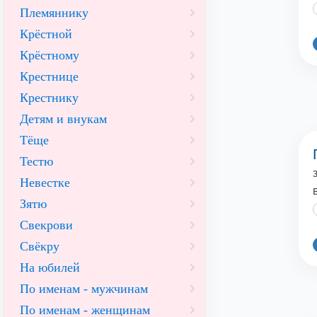
Племяннику
Крёстной
Крёстному
Крестнице
Крестнику
Детям и внукам
Тёще
Тестю
Невестке
Зятю
Свекрови
Свёкру
На юбилей
По именам - мужчинам
По именам - женщинам