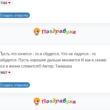
7162
Создать открытку
П
усть что хочется - то и сбудется, Что не ладится - то
забудется. Пусть хорошее дальше множится И как в сказке
все в жизни сложится!!! Автор: Танюшка
5027
Создать открытку