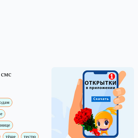
 смс
годам
е
ннице
тёще
тестю