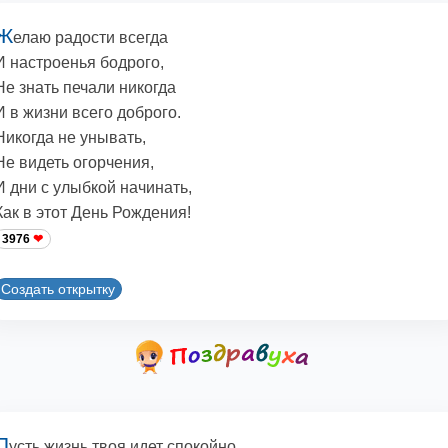
Ж
елаю радости всегда
И настроенья бодрого,
Не знать печали никогда
И в жизни всего доброго.
Никогда не унывать,
Не видеть огорчения,
И дни с улыбкой начинать,
Как в этот День Рождения!
3976
Создать открытку
П
усть жизнь твоя идет спокойно.