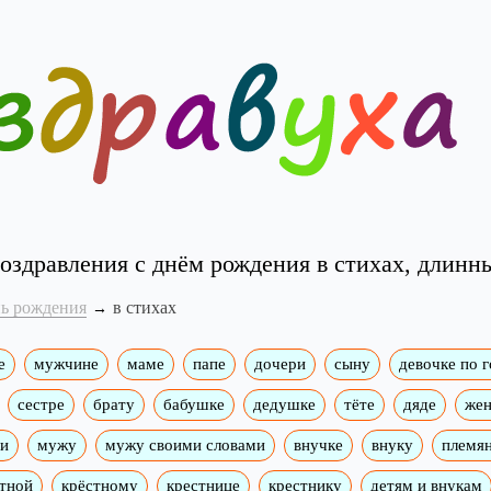
оздравления с днём рождения в стихах, длинн
нь рождения
в стихах
е
мужчине
маме
папе
дочери
сыну
девочке по 
сестре
брату
бабушке
дедушке
тёте
дяде
жен
ми
мужу
мужу своими словами
внучке
внуку
племя
тной
крёстному
крестнице
крестнику
детям и внукам