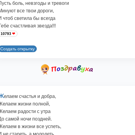
Пусть боль, невзгоды и тревоги
Минуют все твои дороги,
И чтоб светила бы всегда
Тебе счастливая звезда!!!
10793
Создать открытку
Ж
елаем счастья и добра,
Желаем жизни полной,
Желаем радости с утра
До самой ночи поздней.
Желаем в жизни все успеть,
И не стареть, а молодеть.