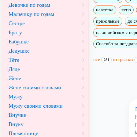
Девочке по годам
невестке
зятю
Мальчику по годам
прикольные
до с
Сестре
Брату
на английском с пе
Бабушке
Спасибо за поздрав
Дедушке
все
открытки
Тёте
281
Дяде
Жене
Жене своими словами
Мужу
Мужу своими словами
Внучке
Внуку
Племяннице