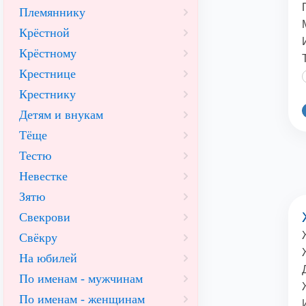
Племяннику
Крёстной
Крёстному
Крестнице
Крестнику
Детям и внукам
Тёще
Тестю
Невестке
Зятю
Свекрови
Свёкру
На юбилей
По именам - мужчинам
По именам - женщинам