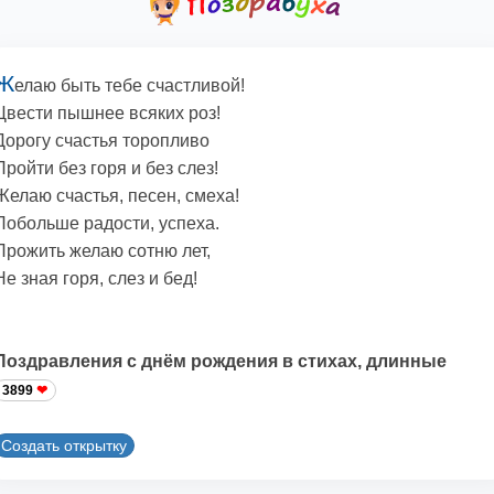
Ж
елаю быть тебе счастливой!
Цвести пышнее всяких роз!
Дорогу счастья торопливо
Пройти без горя и без слез!
Желаю счастья, песен, смеха!
Побольше радости, успеха.
Прожить желаю сотню лет,
Не зная горя, слез и бед!
Поздравления с днём рождения в стихах, длинные
3899
Создать открытку