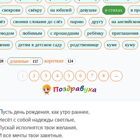
свекрови
свёкру
на юбилей
девушке
в стихах
в пр
лёз
своими словами до слёз
парню
другу
на английско
реводом
любимым
с прошедшим
ребёнку
приглашения
ление
детям в детском саду
родственнице
куме
куму
короткие
длинные
20
124
157
1
2
3
4
5
6
7
8
→
П
усть день рождения, как утро раннее,
Несёт с собой надежды светлые,
Пускай исполнятся твои желания,
И все мечты твои заветные.