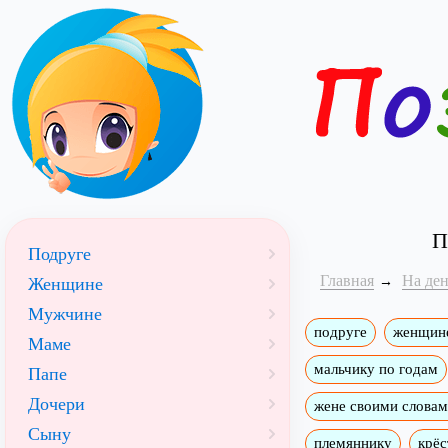
П
Подруге
Главная
На де
Женщине
Мужчине
подруге
женщин
Маме
мальчику по годам
Папе
Дочери
жене своими слова
Сыну
племяннику
крёс