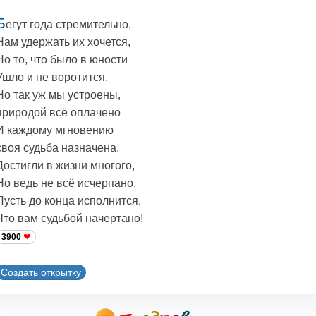
Б
егут года стремительно,
Нам удержать их хочется,
Hо то, что было в юности
Ушло и не воротится.
Hо так уж мы устроены,
природой всё оплачено
И каждому мгновению
своя судьба назначена.
Достигли в жизни многого,
Но ведь не всё исчерпано.
Пусть до конца исполнится,
Что вам судьбой начертано!
3900
Создать открытку