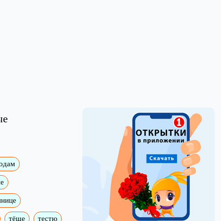
ые
годам
е
ннице
тёще
тестю