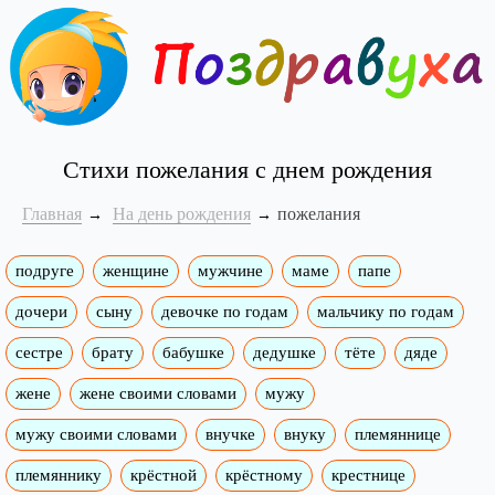
Стихи пожелания с днем рождения
Главная
На день рождения
пожелания
подруге
женщине
мужчине
маме
папе
дочери
сыну
девочке по годам
мальчику по годам
сестре
брату
бабушке
дедушке
тёте
дяде
жене
жене своими словами
мужу
мужу своими словами
внучке
внуку
племяннице
племяннику
крёстной
крёстному
крестнице