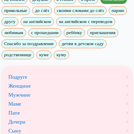
прикольные
до слёз
своими словами до слёз
парню
другу
на английском
на английском с переводом
любимым
с прошедшим
ребёнку
приглашения
Спасибо за поздравление
детям в детском саду
родственнице
куме
куму
Подруге
Женщине
Мужчине
Маме
Папе
Дочери
Сыну