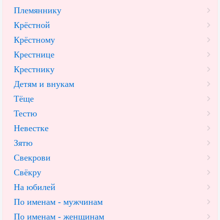
Племяннику
Крёстной
Крёстному
Крестнице
Крестнику
Детям и внукам
Тёще
Тестю
Невестке
Зятю
Свекрови
Свёкру
На юбилей
По именам - мужчинам
По именам - женщинам