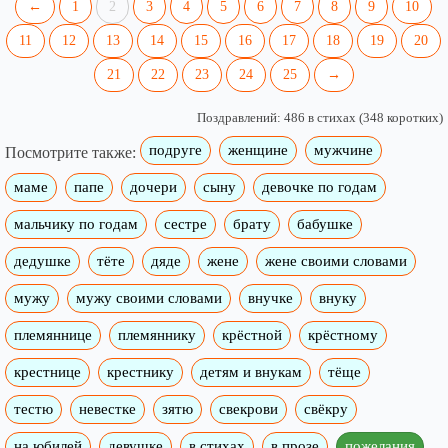
←
1
2
3
4
5
6
7
8
9
10
11
12
13
14
15
16
17
18
19
20
21
22
23
24
25
→
Поздравлений: 486 в стихах (348 коротких)
подруге
женщине
мужчине
Посмотрите также:
маме
папе
дочери
сыну
девочке по годам
мальчику по годам
сестре
брату
бабушке
дедушке
тёте
дяде
жене
жене своими словами
мужу
мужу своими словами
внучке
внуку
племяннице
племяннику
крёстной
крёстному
крестнице
крестнику
детям и внукам
тёще
тестю
невестке
зятю
свекрови
свёкру
на юбилей
девушке
в стихах
в прозе
пожелания