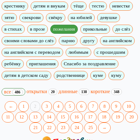
крестнику
детям и внукам
тёще
тестю
невестке
зятю
свекрови
свёкру
на юбилей
девушке
в стихах
в прозе
пожелания
прикольные
до слёз
своими словами до слёз
парню
другу
на английском
на английском с переводом
любимым
с прошедшим
ребёнку
приглашения
Спасибо за поздравление
детям в детском саду
родственнице
куме
куму
открытки
длинные
короткие
все
20
138
348
486
←
1
2
3
4
5
6
7
8
9
10
11
12
13
14
15
16
17
18
19
20
21
22
23
24
25
→