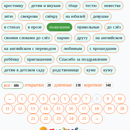
крестнику
детям и внукам
тёще
тестю
невестке
зятю
свекрови
свёкру
на юбилей
девушке
в стихах
в прозе
пожелания
прикольные
до слёз
своими словами до слёз
парню
другу
на английском
на английском с переводом
любимым
с прошедшим
ребёнку
приглашения
Спасибо за поздравление
детям в детском саду
родственнице
куме
куму
открытки
длинные
короткие
все
20
138
348
486
←
1
2
3
4
5
6
7
8
9
10
11
12
13
14
15
16
17
18
19
20
21
22
23
24
25
→