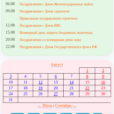
06.08
Поздравления с Днем Железнодорожных войск
09.08
Поздравления с Днем строителя
Прикольные поздравления строителю
12.08
Поздравления с Днем ВВС
15.08
Всемирный день защиты бездомных животных
20.08
Поздравления со всемирным днем лени
22.08
Поздравления с Днем Государственного флага РФ
Август
1
2
3
4
5
6
7
8
9
10
11
12
13
14
15
16
17
18
19
20
21
22
23
24
25
26
27
28
29
30
31
← Июль
|
Сентябрь →