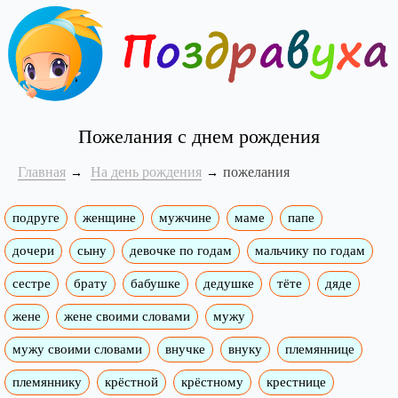
Пожелания с днем рождения
Главная
На день рождения
пожелания
подруге
женщине
мужчине
маме
папе
дочери
сыну
девочке по годам
мальчику по годам
сестре
брату
бабушке
дедушке
тёте
дяде
жене
жене своими словами
мужу
мужу своими словами
внучке
внуку
племяннице
племяннику
крёстной
крёстному
крестнице