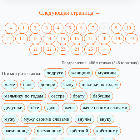
Следующая страница →
←
1
2
3
4
5
6
7
8
9
10
11
12
13
14
15
16
17
18
19
20
21
22
23
24
25
→
Поздравлений: 486 в стихах (348 коротких)
подруге
женщине
мужчине
Посмотрите также:
маме
папе
дочери
сыну
девочке по годам
мальчику по годам
сестре
брату
бабушке
дедушке
тёте
дяде
жене
жене своими словами
мужу
мужу своими словами
внучке
внуку
племяннице
племяннику
крёстной
крёстному