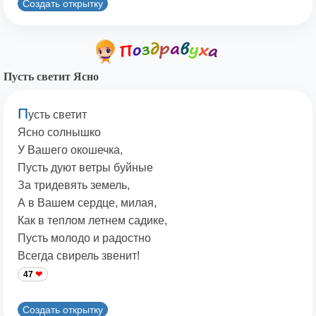
Создать открытку
Пусть светит Ясно
П
усть светит
Ясно солнышко
У Вашего окошечка,
Пусть дуют ветры буйные
За тридевять земель,
А в Вашем сердце, милая,
Как в теплом летнем садике,
Пусть молодо и радостно
Всегда свирель звенит!
47
Создать открытку