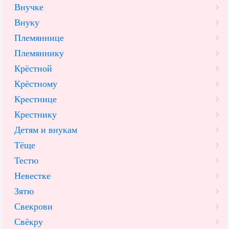
Внучке
Внуку
Племяннице
Племяннику
Крёстной
Крёстному
Крестнице
Крестнику
Детям и внукам
Тёще
Тестю
Невестке
Зятю
Свекрови
Свёкру