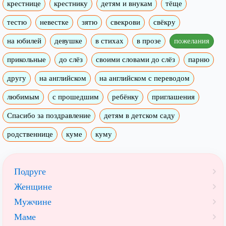
крестнице
крестнику
детям и внукам
тёще
тестю
невестке
зятю
свекрови
свёкру
на юбилей
девушке
в стихах
в прозе
пожелания
прикольные
до слёз
своими словами до слёз
парню
другу
на английском
на английском с переводом
любимым
с прошедшим
ребёнку
приглашения
Спасибо за поздравление
детям в детском саду
родственнице
куме
куму
Подруге
Женщине
Мужчине
Маме